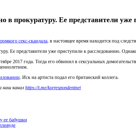
но в прокуратуру. Ее представители уже
громкого секс-скандала
, в настоящее время находится под следс
уру. Ее представители уже приступили к расследованию. Однако
октябре 2017 года. Тогда его обвинил в сексуальных домогатель
шеннолетним.
силовании
. Иск на артиста подал его британский коллега.
а наш канал
https://t.me/korrespondentnet
у ее бабушки
лливуде