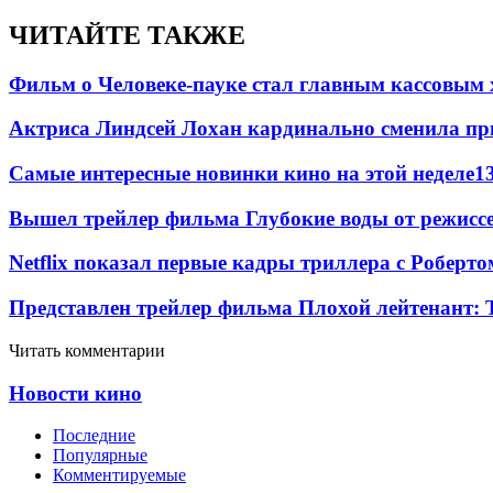
ЧИТАЙТЕ ТАКЖЕ
Фильм о Человеке-пауке стал главным кассовым 
Актриса Линдсей Лохан кардинально сменила пр
Самые интересные новинки кино на этой неделе
1
Вышел трейлер фильма Глубокие воды от режисс
Netflix показал первые кадры триллера с Роберто
Представлен трейлер фильма Плохой лейтенант: 
Читать комментарии
Новости кино
Последние
Популярные
Комментируемые