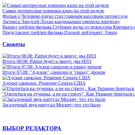
Самые интересные новинки кино на этой неделе
Фильм о Человеке-пауке стал главным кассовым хитом года
Актриса Линдсей Лохан кардинально сменила прическу
Вышел трейлер фильма Глубокие воды от режиссера Крепкого 
Представлен трейлер фильма Плохой лейтенант: Токио
Сюжеты
Итоги 08.08: Patriot будет и минус два НПЗ
Итоги 07.08: "Адские" санкции и "парад" дронов
Адские санкции. Решение Сената США
"Охотиться на лучника, а не на стрелу". Как Украине бороться 
Загадочный звук напугал Москву: что это было
ВЫБОР РЕДАКТОРА