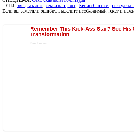
СПЕЦТЕМА:
Секс-скандалы Голливуда
ТЕГИ:
звезды кино
,
секс-скандалы
,
Кевин Спейси
,
сексуальн
Если вы заметили ошибку, выделите необходимый текст и нажми