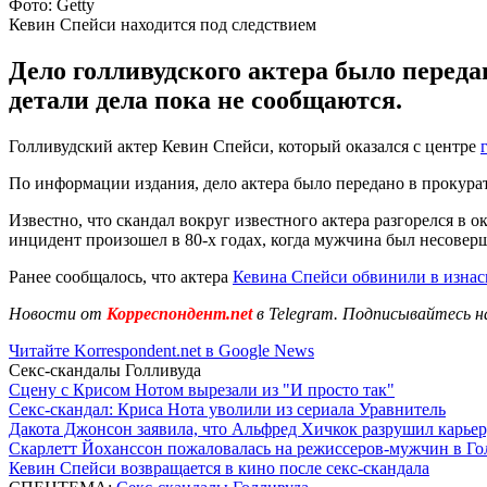
Фото: Getty
Кевин Спейси находится под следствием
Дело голливудского актера было переда
детали дела пока не сообщаются.
Голливудский актер Кевин Спейси, который оказался с центре
По информации издания, дело актера было передано в прокурат
Известно, что скандал вокруг известного актера разгорелся в 
инцидент произошел в 80-х годах, когда мужчина был несовер
Ранее сообщалось, что актера
Кевина Спейси обвинили в изна
Новости от
Корреспондент.net
в Telegram. Подписывайтесь н
Читайте Korrespondent.net в Google News
Секс-скандалы Голливуда
Сцену с Крисом Нотом вырезали из "И просто так"
Секс-скандал: Криса Нота уволили из сериала Уравнитель
Дакота Джонсон заявила, что Альфред Хичкок разрушил карьер
Скарлетт Йоханссон пожаловалась на режиссеров-мужчин в Го
Кевин Спейси возвращается в кино после секс-скандала