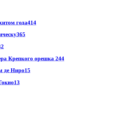
хитом года
414
ическу
365
32
ера Крепкого орешка 2
44
м де Ниро
15
Токио
13