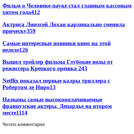
Фильм о Человеке-пауке стал главным кассовым
хитом года
412
Актриса Линдсей Лохан кардинально сменила
прическу
359
Самые интересные новинки кино на этой
неделе
126
Вышел трейлер фильма Глубокие воды от
режиссера Крепкого орешка 2
43
Netflix показал первые кадры триллера с
Робертом де Ниро
13
Названы самые высокооплачиваемые
французские актеры. Депардье на втором
месте
11
14
Читать комментарии