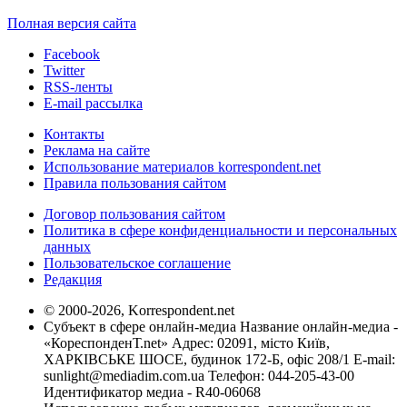
Полная версия сайта
Facebook
Twitter
RSS-ленты
E-mail рассылка
Контакты
Реклама на сайте
Использование материалов korrespondent.net
Правила пользования сайтом
Договор пользования сайтом
Политика в сфере конфиденциальности и персональных
данных
Пользовательское соглашение
Редакция
© 2000-2026, Korrespondent.net
Субъект в сфере онлайн-медиа Название онлайн-медиа -
«КореспонденТ.net» Адрес: 02091, місто Київ,
ХАРКІВСЬКЕ ШОСЕ, будинок 172-Б, офіс 208/1 E-mail:
sunlight@mediadim.com.ua
Телефон: 044-205-43-00
Идентификатор медиа - R40-06068