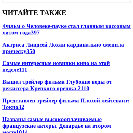
ЧИТАЙТЕ ТАКЖЕ
Фильм о Человеке-пауке стал главным кассовым
хитом года
397
Актриса Линдсей Лохан кардинально сменила
прическу
350
Самые интересные новинки кино на этой
неделе
111
Вышел трейлер фильма Глубокие воды от
режиссера Крепкого орешка 2
110
Представлен трейлер фильма Плохой лейтенант:
Токио
32
Названы самые высокооплачиваемые
французские актеры. Депардье на втором
месте
10
14