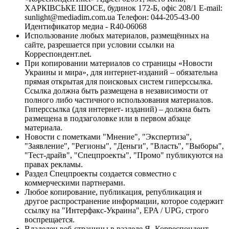
ХАРКІВСЬКЕ ШОСЕ, будинок 172-Б, офіс 208/1 E-mail:
sunlight@mediadim.com.ua
Телефон: 044-205-43-00
Идентификатор медиа - R40-06068
Использование любых материалов, размещённых на
сайте, разрешается при условии ссылки на
Корреспондент.net.
При копировании материалов со страницы «Новости
Украины и мира», для интернет-изданий – обязательна
прямая открытая для поисковых систем гиперссылка.
Ссылка должна быть размещена в независимости от
полного либо частичного использования материалов.
Гиперссылка (для интернет- изданий) – должна быть
размещена в подзаголовке или в первом абзаце
материала.
Новости с пометками "Мнение", "Экспертиза",
"Заявление", "Регионы", "Деньги", "Власть", "Выборы",
"Тест-драйв", "Спецпроекты", "Промо" публикуются на
правах рекламы.
Раздел Спецпроекты создается совместно с
коммерческими партнерами.
Любое копирование, публикация, републикация и
другое распространение информации, которое содержит
ссылку на "Интерфакс-Украина", EPA / UPG, строго
воспрещается.
Владелец веб-страницы в разделе Я- Корреспондент