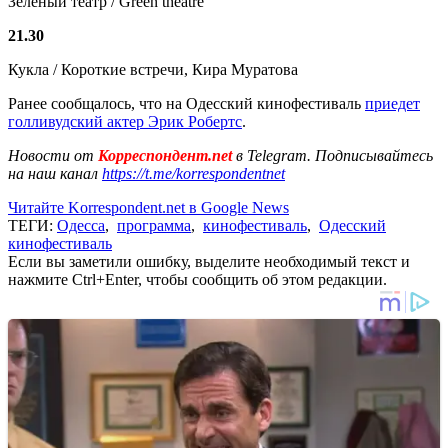
Зеленый театр / Green theatre
21.30
Кукла / Короткие встречи, Кира Муратова
Ранее сообщалось, что на Одесский кинофестиваль
приедет
голливудский актер Эрик Робертс
.
Новости от
Корреспондент.net
в Telegram. Подписывайтесь
на наш канал
https://t.me/korrespondentnet
Читайте Korrespondent.net в Google News
ТЕГИ:
Одесса
,
программа
,
кинофестиваль
,
Одесский
кинофестиваль
Если вы заметили ошибку, выделите необходимый текст и
нажмите Ctrl+Enter, чтобы сообщить об этом редакции.