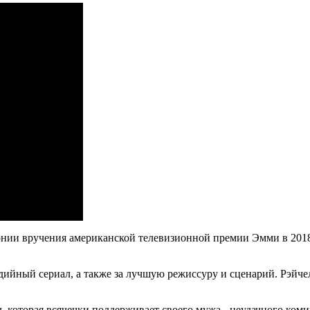
и вручения американской телевизионной премии Эмми в 2018 год
ийный сериал, а также за лучшую режиссуру и сценарий. Рэйче
которая всячечки поддерживает своего мужа - неудачного комик