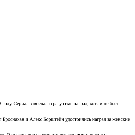
у. Сериал завоевала сразу семь наград, хотя и не был
л Броснахан и Алекс Борштейн удостоились наград за женские
а. Однажды она узнает, что все его шутки чужие и