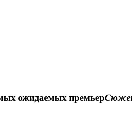
амых ожидаемых премьер
Сюже