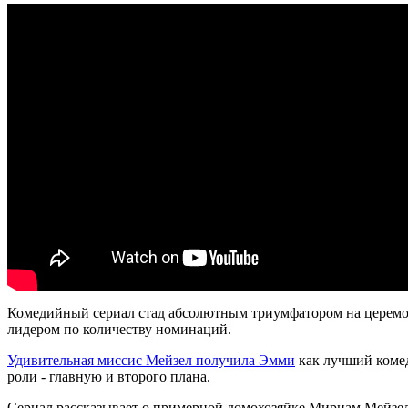
Комедийный сериал стад абсолютным триумфатором на церемони
лидером по количеству номинаций.
Удивительная миссис Мейзел получила Эмми
как лучший комед
роли - главную и второго плана.
Сериал рассказывает о примерной домохозяйке Мириам Мейзел, 