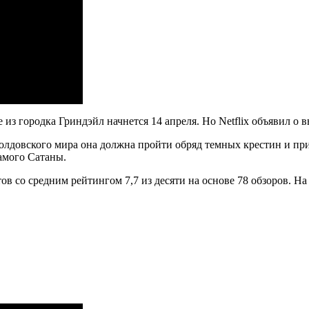
з городка Гриндэйл начнется 14 апреля. Но Netflix объявил о в
 колдовского мира она должна пройти обряд темных крестин и пр
самого Сатаны.
в со средним рейтингом 7,7 из десяти на основе 78 обзоров. На с