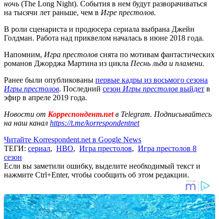
ночь
(The Long Night). События в нем будут разворачиваться
на тысячи лет раньше, чем в
Игре престолов.
В роли сценариста и продюсера сериала выбрана Джейн
Голдман. Работа над приквелом началась в июне 2018 года.
Напомним,
Игра престолов
снята по мотивам фантастических
романов Джорджа Мартина из цикла
Песнь льда и пламени.
Ранее были опубликованы
первые кадры из восьмого сезона
Игры престолов
. Последний
сезон
Игры престолов
выйдет
в
эфир в апреле 2019 года.
Новости от
Корреспондент.net
в Telegram. Подписывайтесь
на наш канал
https://t.me/korrespondentnet
Читайте Korrespondent.net в Google News
ТЕГИ:
сериал
,
HBO
,
Игра престолов
,
Игра престолов 8
сезон
Если вы заметили ошибку, выделите необходимый текст и
нажмите Ctrl+Enter, чтобы сообщить об этом редакции.