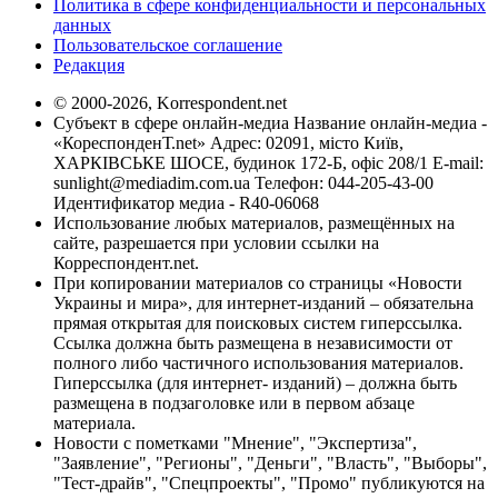
Политика в сфере конфиденциальности и персональных
данных
Пользовательское соглашение
Редакция
© 2000-2026, Korrespondent.net
Субъект в сфере онлайн-медиа Название онлайн-медиа -
«КореспонденТ.net» Адрес: 02091, місто Київ,
ХАРКІВСЬКЕ ШОСЕ, будинок 172-Б, офіс 208/1 E-mail:
sunlight@mediadim.com.ua
Телефон: 044-205-43-00
Идентификатор медиа - R40-06068
Использование любых материалов, размещённых на
сайте, разрешается при условии ссылки на
Корреспондент.net.
При копировании материалов со страницы «Новости
Украины и мира», для интернет-изданий – обязательна
прямая открытая для поисковых систем гиперссылка.
Ссылка должна быть размещена в независимости от
полного либо частичного использования материалов.
Гиперссылка (для интернет- изданий) – должна быть
размещена в подзаголовке или в первом абзаце
материала.
Новости с пометками "Мнение", "Экспертиза",
"Заявление", "Регионы", "Деньги", "Власть", "Выборы",
"Тест-драйв", "Спецпроекты", "Промо" публикуются на