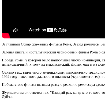
За главный Оскар сражались фильмы
Рома, Звезда ролилась, Зе
Зеленая книга и ностальгический черно-белый фильм Рома о с
Победа Ромы, у которой было наибольшее число номинаций, с
испаноязычный, к тому же мексиканский, фильм, еще и на фон
Однако верх взяла чисто американская, максимально традицио
1962 году известного джазового пианиста (чернокожего гея) и
Победа этого фильма вызвала резкую реакцию режиссера фильм
Журналистам он ответил так: "Каждый раз, когда кто-то кого-т
Дэйзи.