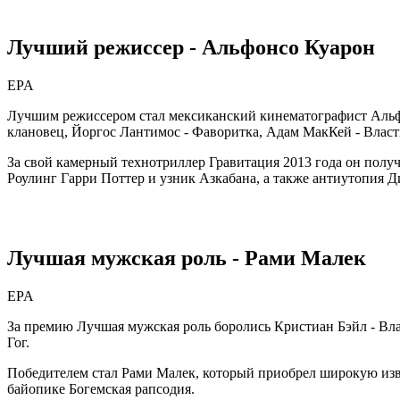
Лучший режиссер - Альфонсо Куарон
EPA
Лучшим режиссером стал мексиканский кинематографист Альфо
клановец, Йоргос Лантимос - Фаворитка, Адам МакКей - Власт
За свой камерный технотриллер Гравитация 2013 года он полу
Роулинг Гарри Поттер и узник Азкабана, а также антиутопия Д
Лучшая мужская роль - Рами Малек
EPA
За премию Лучшая мужская роль боролись Кристиан Бэйл - Влас
Гог.
Победителем стал Рами Малек, который приобрел широкую изве
байопике Богемская рапсодия.