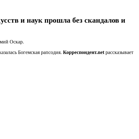
сств и наук прошла без скандалов и
емий Оскар.
азалась Богемская рапсодия.
Корреспондент.net
рассказывает