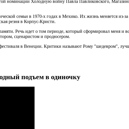
 этой номинации Холодную войну Павла Павликовского, Магази
ической семьи в 1970-х годах в Мехико. Их жизнь меняется из-за
ская резня в Корпус-Кристи.
памяти. Речь идет о том периоде, который сформировал меня и в
атором, сценаристом и продюсером.
нофестиваля в Венеции. Критики называют Рому "шедевром", лу
одный подъем в одиночку