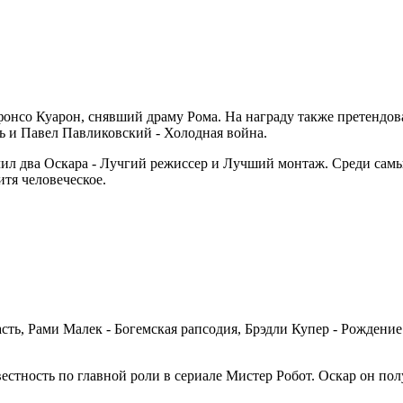
нсо Куарон, снявший драму Рома. На награду также претендова
ь и Павел Павликовский - Холодная война.
чил два Оскара - Лучгий режиссер и Лучший монтаж. Среди самы
итя человеческое.
ть, Рами Малек - Богемская рапсодия, Брэдли Купер - Рождение
стность по главной роли в сериале Мистер Робот. Оскар он по