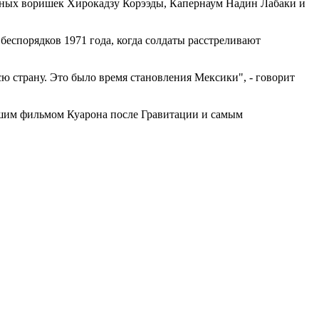
нных воришек Хирокадзу Корээды, Капернаум Надин Лабаки и
 беспорядков 1971 года, когда солдаты расстреливают
сю страну. Это было время становления Мексики", - говорит
чшим фильмом Куарона после Гравитации и самым