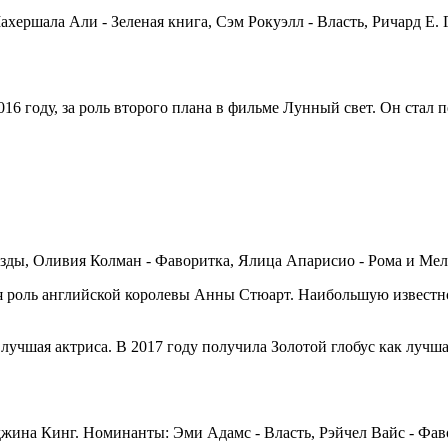
ершала Али - Зеленая книга, Сэм Рокуэлл - Власть, Ричард Е. 
16 году, за роль второго плана в фильме Лунный свет. Он ста
езды, Оливия Колман - Фаворитка, Ялица Апарисио - Рома и Ме
 роль английской королевы Анны Стюарт. Наибольшую известно
лучшая актриса. В 2017 году получилa Золотой глобус как лучша
жина Кинг. Номинанты: Эми Адамс - Власть, Рэйчел Вайс - Фаво