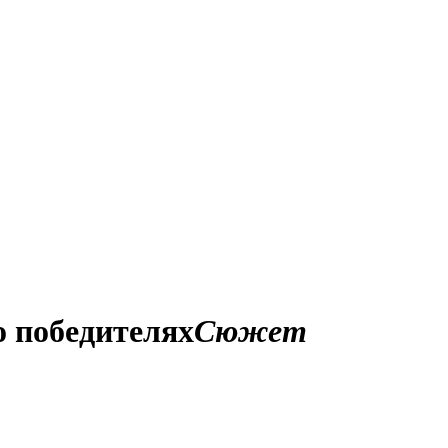
о победителях
Сюжет