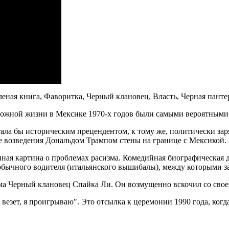
леная книга, Фаворитка, Черный клановец, Власть, Черная панте
ложной жизни в Мексике 1970-х годов были самыми вероятными 
тала бы историческим прецендентом, к тому же, политически з
е возведения Дональдом Трампом стены на границе с Мексикой.
нная картина о проблемах расизма. Комедийная биографическая
 обычного водителя (итальянского вышибалы), между которыми з
а Черный клановец Спайка Ли. Он возмущенно вскочил со своего
о везет, я проигрываю". Это отсылка к церемонии 1990 года, ког