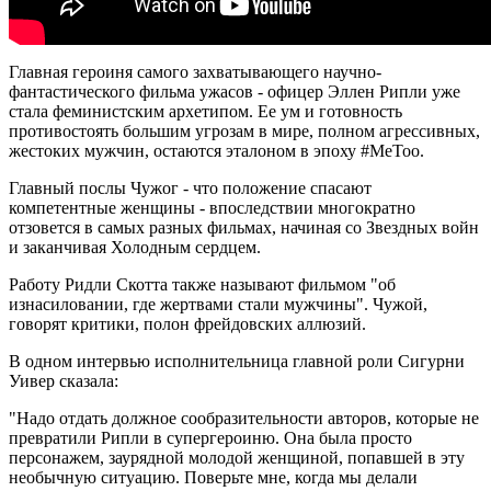
Главная героиня самого захватывающего научно-
фантастического фильма ужасов - офицер Эллен Рипли уже
стала феминистским архетипом. Ее ум и готовность
противостоять большим угрозам в мире, полном агрессивных,
жестоких мужчин, остаются эталоном в эпоху #MeToo.
Главный послы Чужог - что положение спасают
компетентные женщины - впоследствии многократно
отзовется в самых разных фильмах, начиная со Звездных войн
и заканчивая Холодным сердцем.
Работу Ридли Скотта также называют фильмом "об
изнасиловании, где жертвами стали мужчины". Чужой,
говорят критики, полон фрейдовских аллюзий.
В одном интервью исполнительница главной роли Сигурни
Уивер сказала:
"Надо отдать должное сообразительности авторов, которые не
превратили Рипли в супергероиню. Она была просто
персонажем, заурядной молодой женщиной, попавшей в эту
необычную ситуацию. Поверьте мне, когда мы делали