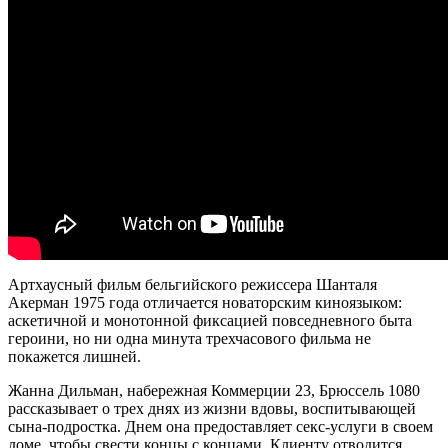
Артхаусный фильм бельгийского режиссера Шанталя
Акерман 1975 года отличается новаторским киноязыком:
аскетичной и монотонной фиксацией повседневного быта
героини, но ни одна минута трехчасового фильма не
покажется лишней.
Жанна Дильман, набережная Коммерции 23, Брюссель 1080
рассказывает о трех днях из жизни вдовы, воспитывающей
сына-подростка. Днем она предоставляет секс-услуги в своем
доме, чтобы свести концы с концами. Клиенту отводится