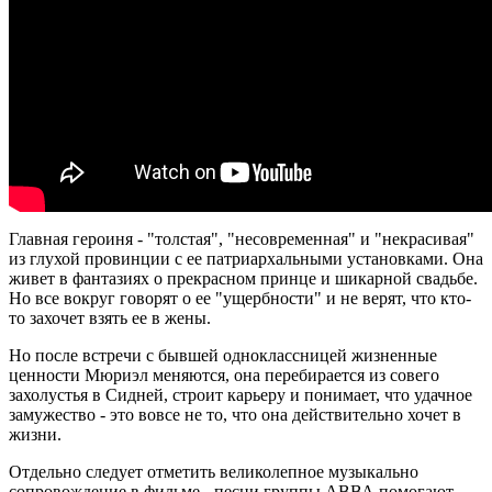
Главная героиня - "толстая", "несовременная" и "некрасивая"
из глухой провинции с ее патриархальными установками. Она
живет в фантазиях о прекрасном принце и шикарной свадьбе.
Но все вокруг говорят о ее "ущербности" и не верят, что кто-
то захочет взять ее в жены.
Но после встречи с бывшей одноклассницей жизненные
ценности Мюриэл меняются, она перебирается из совего
захолустья в Сидней, строит карьеру и понимает, что удачное
замужество - это вовсе не то, что она действительно хочет в
жизни.
Отдельно следует отметить великолепное музыкально
сопровождение в фильме - песни группы АВВА помогают