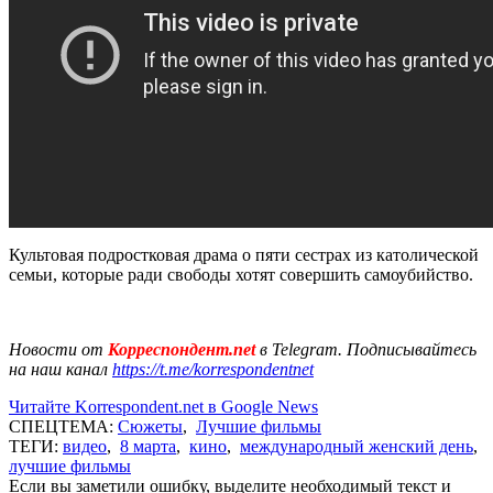
Культовая подростковая драма о пяти сестрах из католической
семьи, которые ради свободы хотят совершить самоубийство.
Новости от
Корреспондент.net
в Telegram. Подписывайтесь
на наш канал
https://t.me/korrespondentnet
Читайте Korrespondent.net в Google News
СПЕЦТЕМА:
Сюжеты
,
Лучшие фильмы
ТЕГИ:
видео
,
8 марта
,
кино
,
международный женский день
,
лучшие фильмы
Если вы заметили ошибку, выделите необходимый текст и