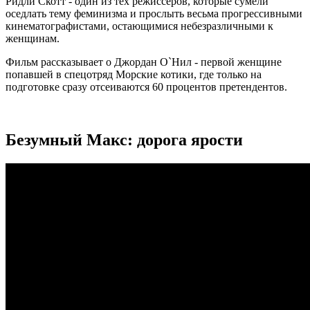
Ридли Скотт - один из тех режиссеров, которые сумели
оседлать тему феминизма и прослыть весьма прогрессивными
кинематографистами, остающимися небезразличными к
женщинам.
Фильм рассказывает о Джордан О`Нил - первой женщине
попавшей в спецотряд Морские котики, где только на
подготовке сразу отсеиваются 60 процентов претендентов.
Безумный Макс: дорога ярости