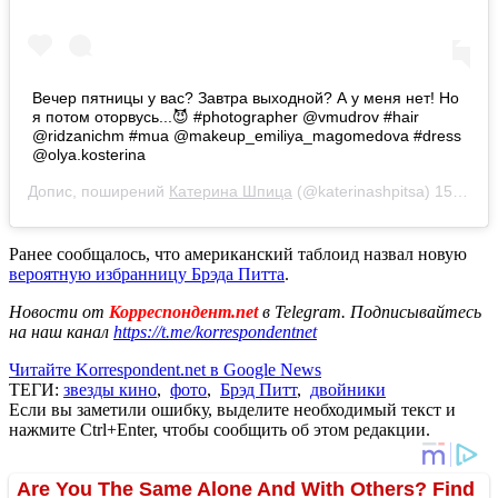
Вечер пятницы у вас? Завтра выходной? А у меня нет! Но
я потом оторвусь...😈 #photographer @vmudrov #hair
@ridzanichm #mua @makeup_emiliya_magomedova #dress
@olya.kosterina
Допис, поширений
Катерина Шпица
(@katerinashpitsa)
15 Лют 2019 р. о 12:49 PST
Ранее сообщалось, что американский таблоид назвал новую
вероятную избранницу Брэда Питта
.
Новости от
Корреспондент.net
в Telegram. Подписывайтесь
на наш канал
https://t.me/korrespondentnet
Читайте Korrespondent.net в Google News
ТЕГИ:
звезды кино
,
фото
,
Брэд Питт
,
двойники
Если вы заметили ошибку, выделите необходимый текст и
нажмите Ctrl+Enter, чтобы сообщить об этом редакции.