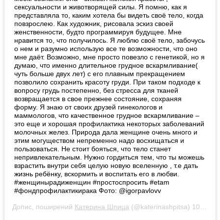
сексуальности и животворящей силы. Я помню, как я
представляла то, каким хотела бы видеть своё тело, когда
повзрослею. Как художник, рисовала эскиз своей
женственности, будто программируя будущее. Мне
нравится то, что получилось. Я люблю своё тело, забочусь
о нем и разумно использую все те возможности, что оно
мне даёт. Возможно, мне просто повезло с генетикой, но я
думаю, что именно длительное грудное вскармливание(
чуть больше двух лет) с его плавным прекращением
позволило сохранить красоту груди. При таком подходе к
вопросу грудь постепенно, без стресса для тканей
возвращается в свое прежнее состояние, сохраняя
форму. Я знаю от своих друзей гинекологов и
маммологов, что качественное грудное вскармливание –
это еще и хорошая профилактика некоторых заболеваний
молочных желез. Природа дала женщине очень много и
этим могуществом непременно надо восхищаться и
пользоваться. Не стоит бояться, что тело станет
непривлекательным. Нужно гордиться тем, что ты можешь
взрастить внутри себя целую новую вселенную , т.е дать
жизнь ребёнку, вскормить и воспитать его в любви.
#женщинырадиженщин #простоспросить #etam
#фондпрофилактикирака Фото: @igorpavlovv
Допис, поширений
Катерина Шпица
(@katerinashpitsa)
10 Бер 2019 р. о 5:20 PDT