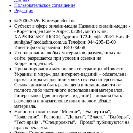
Пользовательское соглашение
Редакция
© 2000-2026, Korrespondent.net
Субъект в сфере онлайн-медиа Название онлайн-медиа -
«КореспонденТ.net» Адрес: 02091, місто Київ,
ХАРКІВСЬКЕ ШОСЕ, будинок 172-Б, офіс 208/1 E-mail:
sunlight@mediadim.com.ua
Телефон: 044-205-43-00
Идентификатор медиа - R40-06068
Использование любых материалов, размещённых на
сайте, разрешается при условии ссылки на
Корреспондент.net.
При копировании материалов со страницы «Новости
Украины и мира», для интернет-изданий – обязательна
прямая открытая для поисковых систем гиперссылка.
Ссылка должна быть размещена в независимости от
полного либо частичного использования материалов.
Гиперссылка (для интернет- изданий) – должна быть
размещена в подзаголовке или в первом абзаце
материала.
Новости с пометками "Мнение", "Экспертиза",
"Заявление", "Регионы", "Деньги", "Власть", "Выборы",
"Тест-драйв", "Спецпроекты", "Промо" публикуются на
правах рекламы.
Раздел Спецпроекты создается совместно с