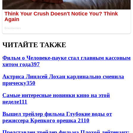
ЧИТАЙТЕ ТАКЖЕ
Фильм о Человеке-пауке стал главным кассовым
хитом года
397
Актриса Линдсей Лохан кардинально сменила
прическу
350
Самые интересные новинки кино на этой
неделе
111
Вышел трейлер фильма Глубокие воды от
режиссера Крепкого орешка 2
110
Представлен трейлер фильма Плохой лейтенант: