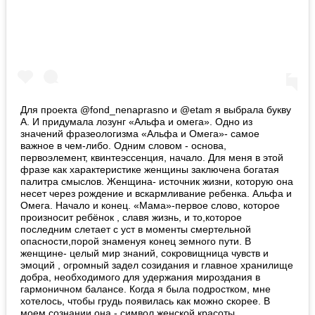
Для проекта @fond_nenaprasno и @etam я выбрала букву
А. И придумала лозунг «Альфа и омега». Одно из
значений фразеологизма «Альфа и Омега»- самое
важное в чем-либо. Одним словом - основа,
первоэлемент, квинтеэссенция, начало. Для меня в этой
фразе как характеристике женщины заключена богатая
палитра смыслов. Женщина- источник жизни, которую она
несет через рождение и вскармливание ребенка. Альфа и
Омега. Начало и конец. «Мама»-первое слово, которое
произносит ребёнок , славя жизнь, и то,которое
последним слетает с уст в моменты смертельной
опасности,порой знаменуя конец земного пути. В
женщине- целый мир знаний, сокровищница чувств и
эмоций , огромный задел созидания и главное хранилище
добра, необходимого для удержания мироздания в
гармоничном балансе. Когда я была подростком, мне
хотелось, чтобы грудь появилась как можно скорее. В
моем сознании она - символ женской красоты ,