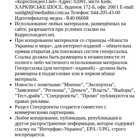
«КореспонденТ.net» Адрес: 02091, місто Київ,
ХАРКІВСЬКЕ ШОСЕ, будинок 172-Б, офіс 208/1 E-mail:
sunlight@mediadim.com.ua
Телефон: 044-205-43-00
Идентификатор медиа - R40-06068
Использование любых материалов, размещённых на
сайте, разрешается при условии ссылки на
Корреспондент.net.
При копировании материалов со страницы «Новости
Украины и мира», для интернет-изданий – обязательна
прямая открытая для поисковых систем гиперссылка.
Ссылка должна быть размещена в независимости от
полного либо частичного использования материалов.
Гиперссылка (для интернет- изданий) – должна быть
размещена в подзаголовке или в первом абзаце
материала.
Новости с пометками "Мнение", "Экспертиза",
"Заявление", "Регионы", "Деньги", "Власть", "Выборы",
"Тест-драйв", "Спецпроекты", "Промо" публикуются на
правах рекламы.
Раздел Спецпроекты создается совместно с
коммерческими партнерами.
Любое копирование, публикация, републикация и
другое распространение информации, которое содержит
ссылку на "Интерфакс-Украина", EPA / UPG, строго
воспрещается.