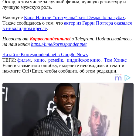
Оскар, в том числе за лучший фильм, лучшую режиссуру и
лучшую мужскую роль.
Накануне
Кира Найтли "отстучала" хит Despacito на зубах
.
Также сообщалось о том, что
актер из Гарри Поттера оказался
в инвалидном кресле
.
Новости от
Корреспондент.net
в Telegram. Подписывайтесь
на наш канал
https://t.me/korrespondentnet
Читайте Korrespondent.net в Google News
ТЕГИ:
фильм
,
кино
,
ремейк
,
индийское кино
,
Том Хэнкс
Если вы заметили ошибку, выделите необходимый текст и
нажмите Ctrl+Enter, чтобы сообщить об этом редакции.