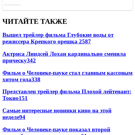
ЧИТАЙТЕ ТАКЖЕ
Вышел трейлер фильма Глубокие воды от
режиссера Крепкого орешка 2
587
Актриса Линдсей Лохан кардинально сменила
прическу
342
Фильм о Человеке-пауке стал главным кассовым
хитом года
338
Представлен трейлер фильма Плохой лейтенант:
Токио
151
Самые интересные новинки кино на этой
неделе
94
Фильм о Человеке-пауке показал второй