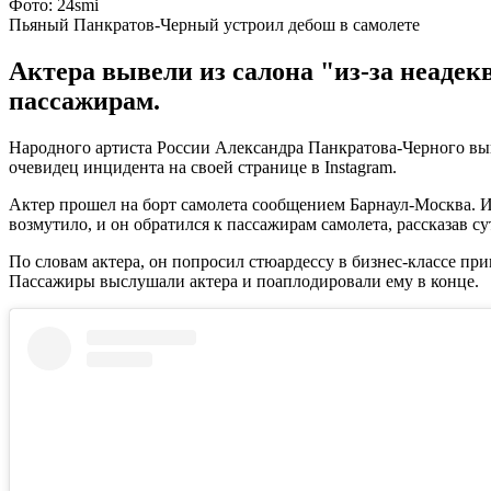
Фото: 24smi
Пьяный Панкратов-Черный устроил дебош в самолете
Актера вывели из салона "из-за неадек
пассажирам.
Народного артиста России Александра Панкратова-Черного выве
очевидец инцидента на своей странице в Instagram.
Актер прошел на борт самолета сообщением Барнаул-Москва. Из
возмутило, и он обратился к пассажирам самолета, рассказав с
По словам актера, он попросил стюардессу в бизнес-классе при
Пассажиры выслушали актера и поаплодировали ему в конце.