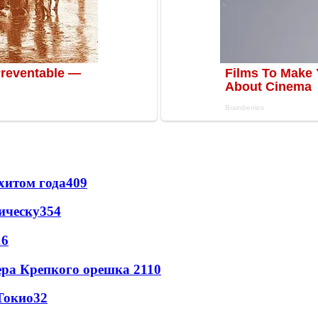
хитом года
409
ическу
354
16
ера Крепкого орешка 2
110
Токио
32