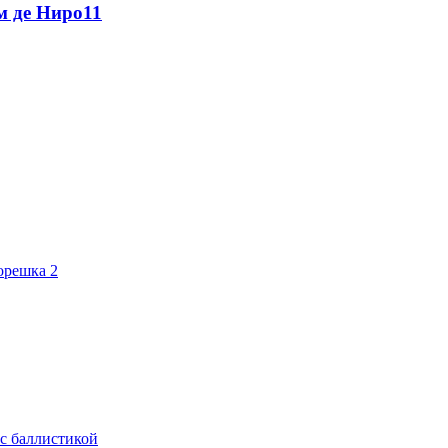
м де Ниро
11
орешка 2