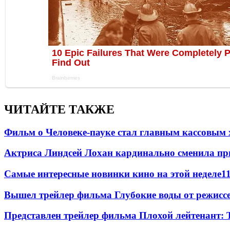
ЧИТАЙТЕ ТАКЖЕ
Фильм о Человеке-пауке стал главным кассовым 
Актриса Линдсей Лохан кардинально сменила пр
Самые интересные новинки кино на этой неделе
1
Вышел трейлер фильма Глубокие воды от режисс
Представлен трейлер фильма Плохой лейтенант: 