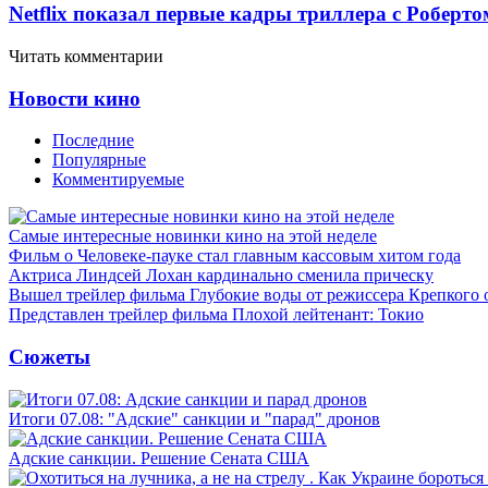
Netflix показал первые кадры триллера с Роберто
Читать комментарии
Новости кино
Последние
Популярные
Комментируемые
Самые интересные новинки кино на этой неделе
Фильм о Человеке-пауке стал главным кассовым хитом года
Актриса Линдсей Лохан кардинально сменила прическу
Вышел трейлер фильма Глубокие воды от режиссера Крепкого 
Представлен трейлер фильма Плохой лейтенант: Токио
Сюжеты
Итоги 07.08: "Адские" санкции и "парад" дронов
Адские санкции. Решение Сената США