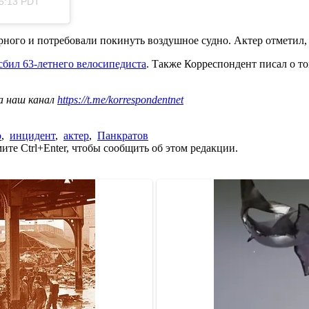
 5:13 PDT
рного и потребовали покинуть воздушное судно. Актер отметил,
сбил 63-летнего велосипедиста
. Также Корреспондент писал о то
а наш канал
https://t.me/korrespondentnet
о
,
инцидент
,
актер
,
Панкратов
те Ctrl+Enter, чтобы сообщить об этом редакции.