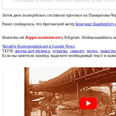
Публикация от Vladimir Zavertaylov (@sibirix)
16 Апр 2019 в
Затем двое полицейских составили протокол на Панкратова-Че
Ранее сообщалось, что британский актер
Бенедикт Камбербэтч 
Новости от
Корреспондент.net
в Telegram. Подписывайтесь н
Читайте Korrespondent.net в Google News
ТЕГИ:
звезды шоу-бизнеса
,
курьезы
,
самолет
,
видео
,
пьянств
Если вы заметили ошибку, выделите необходимый текст и нажми