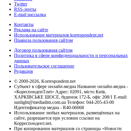
Twitter
RSS-ленты
E-mail рассылка
Контакты
Реклама на сайте
Использование материалов korrespondent.net
Правила пользования сайтом
Договор пользования сайтом
Политика в сфере конфиденциальности и персональных
данных
Пользовательское соглашение
Редакция
© 2000-2026, Korrespondent.net
Субъект в сфере онлайн-медиа Название онлайн-медиа -
«КореспонденТ.net» Адрес: 02091, місто Київ,
ХАРКІВСЬКЕ ШОСЕ, будинок 172-Б, офіс 208/1 E-mail:
sunlight@mediadim.com.ua
Телефон: 044-205-43-00
Идентификатор медиа - R40-06068
Использование любых материалов, размещённых на
сайте, разрешается при условии ссылки на
Корреспондент.net.
При копировании материалов со страницы «Новости