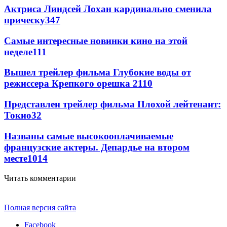
Актриса Линдсей Лохан кардинально сменила
прическу
347
Самые интересные новинки кино на этой
неделе
111
Вышел трейлер фильма Глубокие воды от
режиссера Крепкого орешка 2
110
Представлен трейлер фильма Плохой лейтенант:
Токио
32
Названы самые высокооплачиваемые
французские актеры. Депардье на втором
месте
10
14
Читать комментарии
Полная версия сайта
Facebook