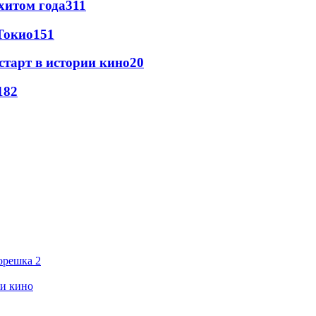
хитом года
311
Токио
151
старт в истории кино
20
18
2
орешка 2
ии кино