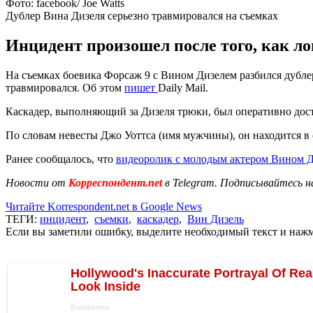
Фото: facebook/ Joe Watts
Дублер Вина Дизеля серьезно травмировался на съемках
Инцидент произошел после того, как ло
На съемках боевика Форсаж 9 с Вином Дизелем разбился дубле
травмировался. Об этом
пишет
Daily Mail.
Каскадер, выполняющий за Дизеля трюки, был оперативно доста
По словам невесты Джо Уоттса (имя мужчины), он находится в
Ранее сообщалось, что
видеоролик с молодым актером Вином 
Новости от
Корреспондент.net
в Telegram. Подписывайтесь н
Читайте Korrespondent.net в Google News
ТЕГИ:
инцидент
,
съемки
,
каскадер
,
Вин Дизель
Если вы заметили ошибку, выделите необходимый текст и нажми