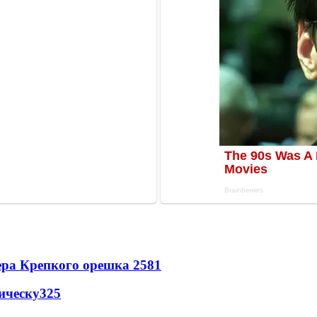
ера Крепкого орешка 2
581
ическу
325