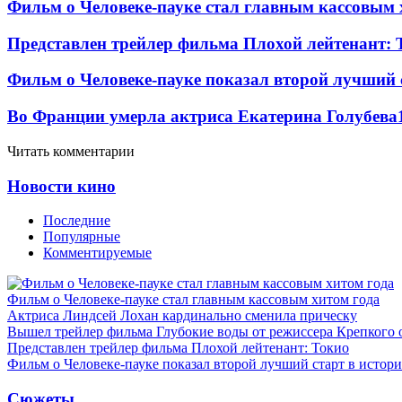
Фильм о Человеке-пауке стал главным кассовым 
Представлен трейлер фильма Плохой лейтенант: 
Фильм о Человеке-пауке показал второй лучший 
Во Франции умерла актриса Екатерина Голубева
Читать комментарии
Новости кино
Последние
Популярные
Комментируемые
Фильм о Человеке-пауке стал главным кассовым хитом года
Актриса Линдсей Лохан кардинально сменила прическу
Вышел трейлер фильма Глубокие воды от режиссера Крепкого 
Представлен трейлер фильма Плохой лейтенант: Токио
Фильм о Человеке-пауке показал второй лучший старт в истор
Сюжеты