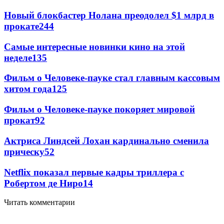
Новый блокбастер Нолана преодолел $1 млрд в
прокате
244
Самые интересные новинки кино на этой
неделе
135
Фильм о Человеке-пауке стал главным кассовым
хитом года
125
Фильм о Человеке-пауке покоряет мировой
прокат
92
Актриса Линдсей Лохан кардинально сменила
прическу
52
Netflix показал первые кадры триллера с
Робертом де Ниро
14
Читать комментарии