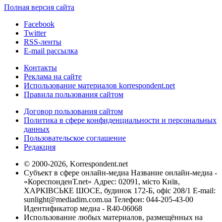
Полная версия сайта
Facebook
Twitter
RSS-ленты
E-mail рассылка
Контакты
Реклама на сайте
Использование материалов korrespondent.net
Правила пользования сайтом
Договор пользования сайтом
Политика в сфере конфиденциальности и персональных
данных
Пользовательское соглашение
Редакция
© 2000-2026, Korrespondent.net
Субъект в сфере онлайн-медиа Название онлайн-медиа -
«КореспонденТ.net» Адрес: 02091, місто Київ,
ХАРКІВСЬКЕ ШОСЕ, будинок 172-Б, офіс 208/1 E-mail:
sunlight@mediadim.com.ua
Телефон: 044-205-43-00
Идентификатор медиа - R40-06068
Использование любых материалов, размещённых на