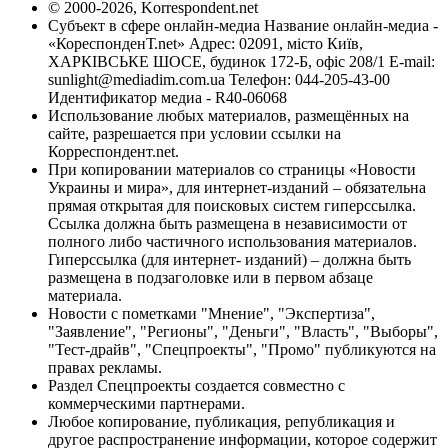
© 2000-2026, Korrespondent.net
Субъект в сфере онлайн-медиа Название онлайн-медиа -
«КореспонденТ.net» Адрес: 02091, місто Київ,
ХАРКІВСЬКЕ ШОСЕ, будинок 172-Б, офіс 208/1 E-mail:
sunlight@mediadim.com.ua
Телефон: 044-205-43-00
Идентификатор медиа - R40-06068
Использование любых материалов, размещённых на
сайте, разрешается при условии ссылки на
Корреспондент.net.
При копировании материалов со страницы «Новости
Украины и мира», для интернет-изданий – обязательна
прямая открытая для поисковых систем гиперссылка.
Ссылка должна быть размещена в независимости от
полного либо частичного использования материалов.
Гиперссылка (для интернет- изданий) – должна быть
размещена в подзаголовке или в первом абзаце
материала.
Новости с пометками "Мнение", "Экспертиза",
"Заявление", "Регионы", "Деньги", "Власть", "Выборы",
"Тест-драйв", "Спецпроекты", "Промо" публикуются на
правах рекламы.
Раздел Спецпроекты создается совместно с
коммерческими партнерами.
Любое копирование, публикация, републикация и
другое распространение информации, которое содержит