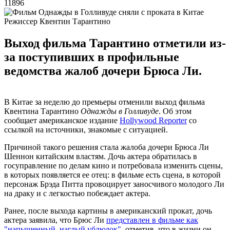
11896
Режиссер Квентин Тарантино
Выход фильма Тарантино отметили из-
за поступивших в профильные
ведомства жалоб дочери Брюса Ли.
В Китае за неделю до премьеры отменили выход фильма
Квентина Тарантино
Однажды в Голливуде
. Об этом
сообщает американское издание
Hollywood Reporter
со
ссылкой на источники, знакомые с ситуацией.
Причиной такого решения стала жалоба дочери Брюса Ли
Шеннон китайским властям. Дочь актера обратилась в
госуправление по делам кино и потребовала изменить сцены,
в которых появляется ее отец: в фильме есть сцена, в которой
персонаж Брэда Питта провоцирует заносчивого молодого Ли
на драку и с легкостью побеждает актера.
Ранее, после выхода картины в американский прокат, дочь
актера заявила, что Брюс Ли
представлен в фильме как
"напыщенный, наглый ублюдок"
, отметив, что в жизни он