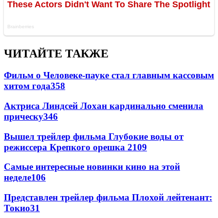
ЧИТАЙТЕ ТАКЖЕ
Фильм о Человеке-пауке стал главным кассовым
хитом года
358
Актриса Линдсей Лохан кардинально сменила
прическу
346
Вышел трейлер фильма Глубокие воды от
режиссера Крепкого орешка 2
109
Самые интересные новинки кино на этой
неделе
106
Представлен трейлер фильма Плохой лейтенант:
Токио
31