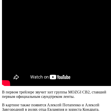
В первом трейлере звучит хит группы MOZGI СВ2, ставший
первым официальным саундтреком ленты.
В картине также появятся Алексей Потапенко и Алексей
Завгородний в ролях отца Евлампия и хориста Кондрата.