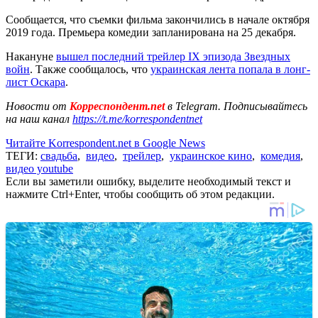
Сообщается, что съемки фильма закончились в начале октября
2019 года. Премьера комедии запланирована на 25 декабря.
Накануне
вышел последний трейлер IX эпизода Звездных
войн
. Также сообщалось, что
украинская лента попала в лонг-
лист Оскара
.
Новости от
Корреспондент.net
в Telegram. Подписывайтесь
на наш канал
https://t.me/korrespondentnet
Читайте Korrespondent.net в Google News
ТЕГИ:
свадьба
,
видео
,
трейлер
,
украинское кино
,
комедия
,
видео youtube
Если вы заметили ошибку, выделите необходимый текст и
нажмите Ctrl+Enter, чтобы сообщить об этом редакции.