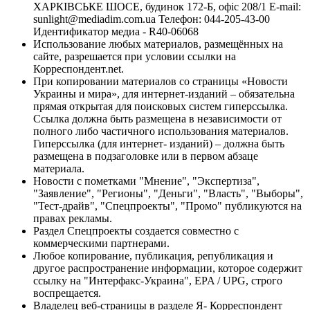
ХАРКІВСЬКЕ ШОСЕ, будинок 172-Б, офіс 208/1 E-mail:
sunlight@mediadim.com.ua
Телефон: 044-205-43-00
Идентификатор медиа - R40-06068
Использование любых материалов, размещённых на
сайте, разрешается при условии ссылки на
Корреспондент.net.
При копировании материалов со страницы «Новости
Украины и мира», для интернет-изданий – обязательна
прямая открытая для поисковых систем гиперссылка.
Ссылка должна быть размещена в независимости от
полного либо частичного использования материалов.
Гиперссылка (для интернет- изданий) – должна быть
размещена в подзаголовке или в первом абзаце
материала.
Новости с пометками "Мнение", "Экспертиза",
"Заявление", "Регионы", "Деньги", "Власть", "Выборы",
"Тест-драйв", "Спецпроекты", "Промо" публикуются на
правах рекламы.
Раздел Спецпроекты создается совместно с
коммерческими партнерами.
Любое копирование, публикация, републикация и
другое распространение информации, которое содержит
ссылку на "Интерфакс-Украина", EPA / UPG, строго
воспрещается.
Владелец веб-страницы в разделе Я- Корреспондент