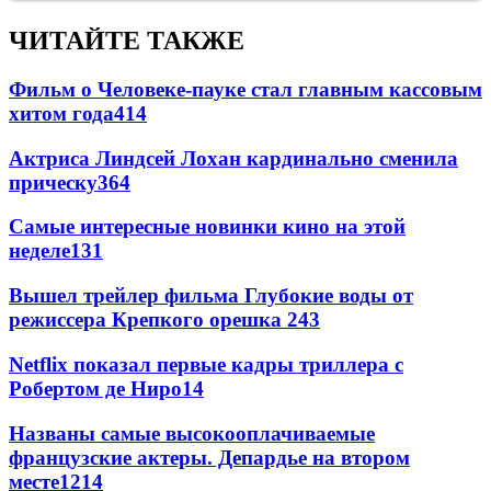
ЧИТАЙТЕ ТАКЖЕ
Фильм о Человеке-пауке стал главным кассовым
хитом года
414
Актриса Линдсей Лохан кардинально сменила
прическу
364
Самые интересные новинки кино на этой
неделе
131
Вышел трейлер фильма Глубокие воды от
режиссера Крепкого орешка 2
43
Netflix показал первые кадры триллера с
Робертом де Ниро
14
Названы самые высокооплачиваемые
французские актеры. Депардье на втором
месте
12
14