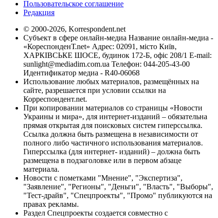
Пользовательское соглашение
Редакция
© 2000-2026, Korrespondent.net
Субъект в сфере онлайн-медиа Название онлайн-медиа -
«КореспонденТ.net» Адрес: 02091, місто Київ,
ХАРКІВСЬКЕ ШОСЕ, будинок 172-Б, офіс 208/1 E-mail:
sunlight@mediadim.com.ua
Телефон: 044-205-43-00
Идентификатор медиа - R40-06068
Использование любых материалов, размещённых на
сайте, разрешается при условии ссылки на
Корреспондент.net.
При копировании материалов со страницы «Новости
Украины и мира», для интернет-изданий – обязательна
прямая открытая для поисковых систем гиперссылка.
Ссылка должна быть размещена в независимости от
полного либо частичного использования материалов.
Гиперссылка (для интернет- изданий) – должна быть
размещена в подзаголовке или в первом абзаце
материала.
Новости с пометками "Мнение", "Экспертиза",
"Заявление", "Регионы", "Деньги", "Власть", "Выборы",
"Тест-драйв", "Спецпроекты", "Промо" публикуются на
правах рекламы.
Раздел Спецпроекты создается совместно с