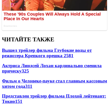
ЧИТАЙТЕ ТАКЖЕ
Вышел трейлер фильма Глубокие воды от
режиссера Крепкого орешка 2
581
Актриса Линдсей Лохан кардинально сменила
прическу
325
Фильм о Человеке-пауке стал главным кассовым
хитом года
311
Представлен трейлер фильма Плохой лейтенант:
Токио
151