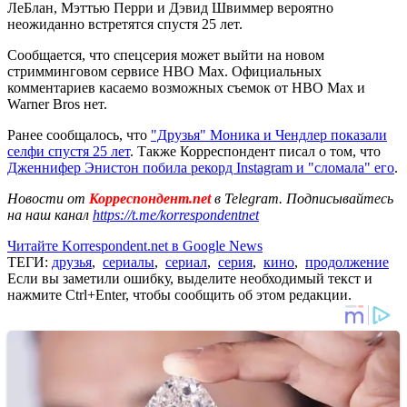
ЛеБлан, Мэттью Перри и Дэвид Швиммер вероятно
неожиданно встретятся спустя 25 лет.
Сообщается, что спецсерия может выйти на новом
стримминговом сервисе HBO Max. Официальных
комментариев касаемо возможных съемок от HBO Max и
Warner Bros нет.
Ранее сообщалось, что
"Друзья" Моника и Чендлер показали
селфи спустя 25 лет
. Также Корреспондент писал о том, что
Дженнифер Энистон побила рекорд Instagram и "сломала" его
.
Новости от
Корреспондент.net
в Telegram. Подписывайтесь
на наш канал
https://t.me/korrespondentnet
Читайте Korrespondent.net в Google News
ТЕГИ:
друзья
,
сериалы
,
сериал
,
серия
,
кино
,
продолжение
Если вы заметили ошибку, выделите необходимый текст и
нажмите Ctrl+Enter, чтобы сообщить об этом редакции.