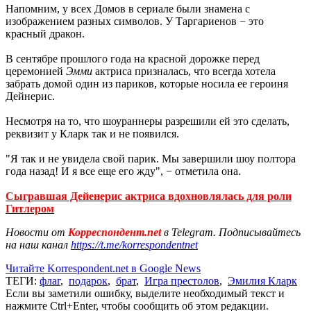
Напомним, у всех Домов в сериале были знамена с
изображением разных символов. У Таргариенов − это
красный дракон.
В сентябре прошлого года на красной дорожке перед
церемонией
Эмми
актриса призналась, что всегда хотела
забрать домой один из париков, которые носила ее героиня
Дейнерис.
Несмотря на то, что шоураннеры разрешили ей это сделать,
реквизит у Кларк так и не появился.
"Я так и не увидела свой парик. Мы завершили шоу полтора
года назад! И я все еще его жду", − отметила она.
Сыгравшая Дейенерис актриса вдохновлялась для роли
Гитлером
Новости от
Корреспондент.net
в Telegram. Подписывайтесь
на наш канал
https://t.me/korrespondentnet
Читайте Korrespondent.net в Google News
ТЕГИ:
флаг
,
подарок
,
брат
,
Игра престолов
,
Эмилия Кларк
Если вы заметили ошибку, выделите необходимый текст и
нажмите Ctrl+Enter, чтобы сообщить об этом редакции.