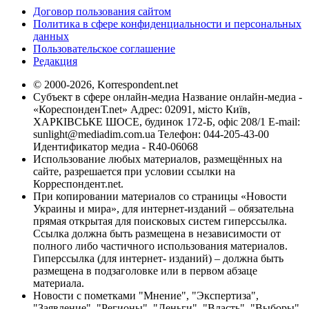
Договор пользования сайтом
Политика в сфере конфиденциальности и персональных
данных
Пользовательское соглашение
Редакция
© 2000-2026, Korrespondent.net
Субъект в сфере онлайн-медиа Название онлайн-медиа -
«КореспонденТ.net» Адрес: 02091, місто Київ,
ХАРКІВСЬКЕ ШОСЕ, будинок 172-Б, офіс 208/1 E-mail:
sunlight@mediadim.com.ua
Телефон: 044-205-43-00
Идентификатор медиа - R40-06068
Использование любых материалов, размещённых на
сайте, разрешается при условии ссылки на
Корреспондент.net.
При копировании материалов со страницы «Новости
Украины и мира», для интернет-изданий – обязательна
прямая открытая для поисковых систем гиперссылка.
Ссылка должна быть размещена в независимости от
полного либо частичного использования материалов.
Гиперссылка (для интернет- изданий) – должна быть
размещена в подзаголовке или в первом абзаце
материала.
Новости с пометками "Мнение", "Экспертиза",
"Заявление", "Регионы", "Деньги", "Власть", "Выборы",