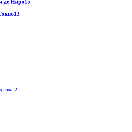
м де Ниро
15
Токио
13
орешка 2