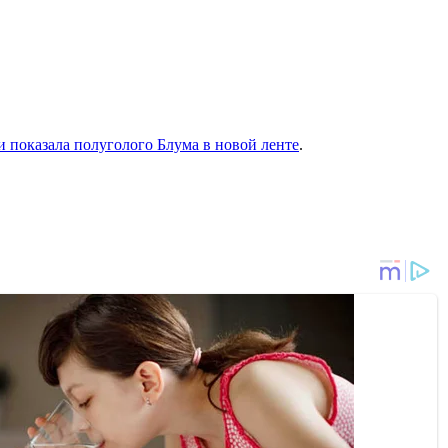
 показала полуголого Блума в новой ленте
.