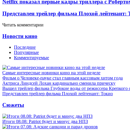
Netflix показал первые кадры триллера с Роберто
Представлен трейлер фильма Плохой лейтенант: 
Читать комментарии
Новости кино
Последние
Популярные
Комментируемые
Самые интересные новинки кино на этой неделе
Фильм о Человеке-пауке стал главным кассовым хитом года
Актриса Линдсей Лохан кардинально сменила прическу
Вышел трейлер фильма Глубокие воды от режиссера Крепкого 
Представлен трейлер фильма Плохой лейтенант: Токио
Сюжеты
Итоги 08.08: Patriot будет и минус два НПЗ