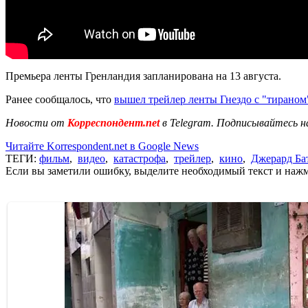
Премьера ленты Гренландия запланирована на 13 августа.
Ранее сообщалось, что
вышел трейлер ленты Гнездо с "тирано
Новости от
Корреспондент.net
в Telegram. Подписывайтесь н
Читайте Korrespondent.net в Google News
ТЕГИ:
фильм
,
видео
,
катастрофа
,
трейлер
,
кино
,
Джерард Ба
Если вы заметили ошибку, выделите необходимый текст и нажми