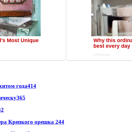
хитом года
414
ическу
365
32
ера Крепкого орешка 2
44