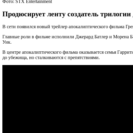
Фото: STX Entertainment
Продюсирует ленту создатель трилогии
В сети появился новый трейлер апокалиптического фильма Гре
Главные роли в фильме исполнили Джерард Батлер и Морена Б
Уик.
В центре апокалиптического фильма оказывается семья Гаррити
до убежища, но сталкиваются с препятствиями.