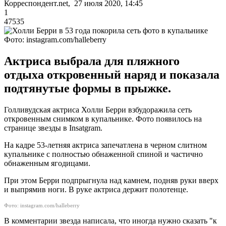
Корреспондент.net, 27 июля 2020, 14:45
1
47535
Фото: instagram.com/halleberry
Актриса выбрала для пляжного
отдыха откровенный наряд и показала
подтянутые формы в прыжке.
Голливудская актриса Холли Берри взбудоражила сеть
откровенным снимком в купальнике. Фото появилось на
странице звезды в Insatgram.
На кадре 53-летняя актриса запечатлена в черном слитном
купальнике с полностью обнаженной спиной и частично
обнаженным ягодицами.
При этом Берри подпрыгнула над камнем, подняв руки вверх
и выпрямив ноги. В руке актриса держит полотенце.
Фото:
instagram.com/halleberry
В комментарии звезда написала, что иногда нужно сказать "к