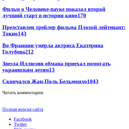
Фильм о Человеке-пауке показал второй
лучший старт в истории кино
170
Представлен трейлер фильма Плохой лейтенант:
Токио
143
Во Франции умерла актриса Екатерина
Голубева
21
2
Звезда Иллюзии обмана приехал помогать
украинским детям
13
Скончался Жан-Поль Бельмондо
10
43
Читать комментарии
Полная версия сайта
Facebook
Twitter