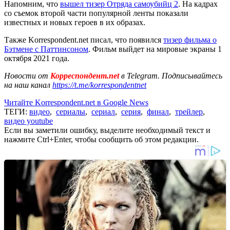
Напомним, что
вышел тизер Отряда самоубийц 2
. На кадрах
со съемок второй части популярной ленты показали
известных и новых героев в их образах.
Также Korrespondent.net писал, что появился
тизер фильма о
Бэтмене с Паттинсоном
. Фильм выйдет на мировые экраны 1
октября 2021 года.
Новости от
Корреспондент.net
в Telegram. Подписывайтесь
на наш канал
https://t.me/korrespondentnet
Читайте Korrespondent.net в Google News
ТЕГИ:
видео
,
сериалы
,
сериал
,
серия
,
финал
,
трейлер
,
видео youtube
Если вы заметили ошибку, выделите необходимый текст и
нажмите Ctrl+Enter, чтобы сообщить об этом редакции.