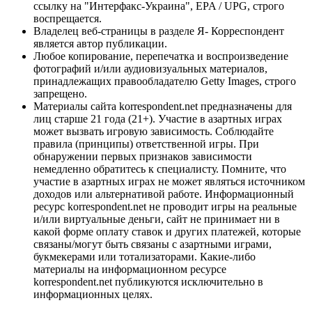
ссылку на "Интерфакс-Украина", EPA / UPG, строго
воспрещается.
Владелец веб-страницы в разделе Я- Корреспондент
является автор публикации.
Любое копирование, перепечатка и воспроизведение
фотографий и/или аудиовизуальных материалов,
принадлежащих правообладателю Getty Images, строго
запрещено.
Материалы сайта korrespondent.net предназначены для
лиц старше 21 года (21+). Участие в азартных играх
может вызвать игровую зависимость. Соблюдайте
правила (принципы) ответственной игры. При
обнаружении первых признаков зависимости
немедленно обратитесь к специалисту. Помните, что
участие в азартных играх не может являться источником
доходов или альтернативой работе. Информационный
ресурс korrespondent.net не проводит игры на реальные
и/или виртуальные деньги, сайт не принимает ни в
какой форме оплату ставок и других платежей, которые
связаны/могут быть связаны с азартными играми,
букмекерами или тотализаторами. Какие-либо
материалы на информационном ресурсе
korrespondent.net публикуются исключительно в
информационных целях.