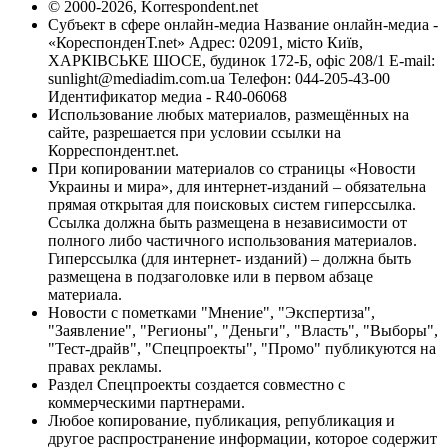
© 2000-2026, Korrespondent.net
Субъект в сфере онлайн-медиа Название онлайн-медиа -
«КореспонденТ.net» Адрес: 02091, місто Київ,
ХАРКІВСЬКЕ ШОСЕ, будинок 172-Б, офіс 208/1 E-mail:
sunlight@mediadim.com.ua
Телефон: 044-205-43-00
Идентификатор медиа - R40-06068
Использование любых материалов, размещённых на
сайте, разрешается при условии ссылки на
Корреспондент.net.
При копировании материалов со страницы «Новости
Украины и мира», для интернет-изданий – обязательна
прямая открытая для поисковых систем гиперссылка.
Ссылка должна быть размещена в независимости от
полного либо частичного использования материалов.
Гиперссылка (для интернет- изданий) – должна быть
размещена в подзаголовке или в первом абзаце
материала.
Новости с пометками "Мнение", "Экспертиза",
"Заявление", "Регионы", "Деньги", "Власть", "Выборы",
"Тест-драйв", "Спецпроекты", "Промо" публикуются на
правах рекламы.
Раздел Спецпроекты создается совместно с
коммерческими партнерами.
Любое копирование, публикация, републикация и
другое распространение информации, которое содержит