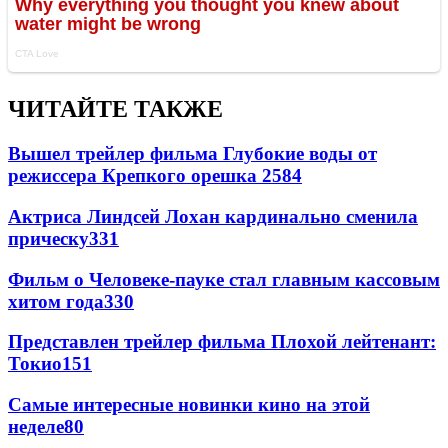
ЧИТАЙТЕ ТАКЖЕ
Вышел трейлер фильма Глубокие воды от
режиссера Крепкого орешка 2
584
Актриса Линдсей Лохан кардинально сменила
прическу
331
Фильм о Человеке-пауке стал главным кассовым
хитом года
330
Представлен трейлер фильма Плохой лейтенант:
Токио
151
Самые интересные новинки кино на этой
неделе
80