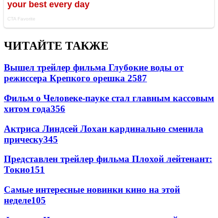
ЧИТАЙТЕ ТАКЖЕ
Вышел трейлер фильма Глубокие воды от
режиссера Крепкого орешка 2
587
Фильм о Человеке-пауке стал главным кассовым
хитом года
356
Актриса Линдсей Лохан кардинально сменила
прическу
345
Представлен трейлер фильма Плохой лейтенант:
Токио
151
Самые интересные новинки кино на этой
неделе
105