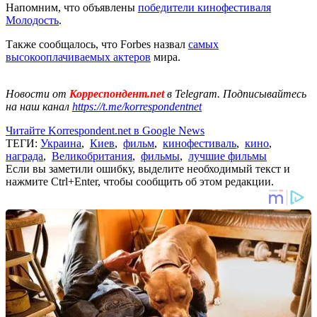
Напомним, что объявлены
победители кинофестиваля
Молодость
.
Также сообщалось, что Forbes назвал
самых
высокооплачиваемых актеров
мира.
Новости от
Корреспондент.net
в Telegram. Подписывайтесь
на наш канал
https://t.me/korrespondentnet
Читайте Korrespondent.net в Google News
ТЕГИ:
Украина
,
Киев
,
фильм
,
кинофестиваль
,
кино
,
награда
,
Великобритания
,
фильмы
,
лучшие фильмы
Если вы заметили ошибку, выделите необходимый текст и
нажмите Ctrl+Enter, чтобы сообщить об этом редакции.