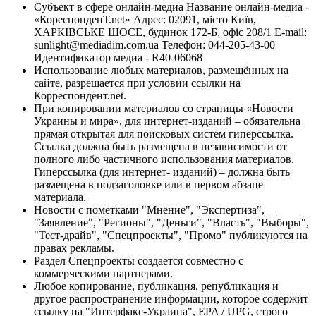
Субъект в сфере онлайн-медиа Название онлайн-медиа -
«КореспонденТ.net» Адрес: 02091, місто Київ,
ХАРКІВСЬКЕ ШОСЕ, будинок 172-Б, офіс 208/1 E-mail:
sunlight@mediadim.com.ua
Телефон: 044-205-43-00
Идентификатор медиа - R40-06068
Использование любых материалов, размещённых на
сайте, разрешается при условии ссылки на
Корреспондент.net.
При копировании материалов со страницы «Новости
Украины и мира», для интернет-изданий – обязательна
прямая открытая для поисковых систем гиперссылка.
Ссылка должна быть размещена в независимости от
полного либо частичного использования материалов.
Гиперссылка (для интернет- изданий) – должна быть
размещена в подзаголовке или в первом абзаце
материала.
Новости с пометками "Мнение", "Экспертиза",
"Заявление", "Регионы", "Деньги", "Власть", "Выборы",
"Тест-драйв", "Спецпроекты", "Промо" публикуются на
правах рекламы.
Раздел Спецпроекты создается совместно с
коммерческими партнерами.
Любое копирование, публикация, републикация и
другое распространение информации, которое содержит
ссылку на "Интерфакс-Украина", EPA / UPG, строго