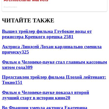
ЧИТАЙТЕ ТАКЖЕ
Вышел трейлер фильма Глубокие воды от
режиссера Крепкого орешка 2
581
Актриса Линдсей Лохан кардинально сменила
прическу
325
Фильм о Человеке-пауке стал главным кассовым
хитом года
309
Представлен трейлер фильма Плохой лейтенант:
Токио
151
Фильм о Человеке-пауке показал второй
лучший старт в истории кино
20
Во Франции умерла актриса Екатерина