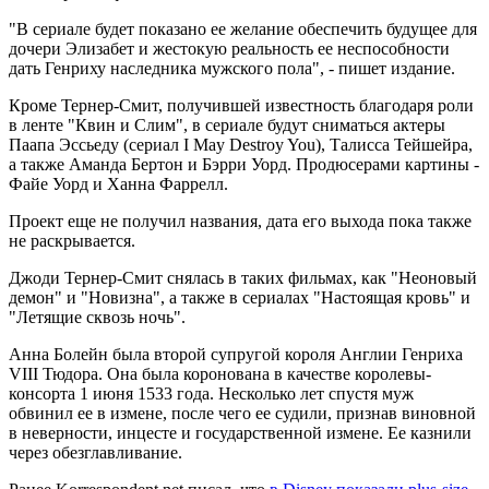
"В сериале будет показано ее желание обеспечить будущее для
дочери Элизабет и жестокую реальность ее неспособности
дать Генриху наследника мужского пола", - пишет издание.
Кроме Тернер-Смит, получившей известность благодаря роли
в ленте "Квин и Слим", в сериале будут сниматься актеры
Паапа Эссьеду (сериал I May Destroy You), Талисса Тейшейра,
а также Аманда Бертон и Бэрри Уорд. Продюсерами картины -
Файе Уорд и Ханна Фаррелл.
Проект еще не получил названия, дата его выхода пока также
не раскрывается.
Джоди Тернер-Смит снялась в таких фильмах, как "Неоновый
демон" и "Новизна", а также в сериалах "Настоящая кровь" и
"Летящие сквозь ночь".
Анна Болейн была второй супругой короля Англии Генриха
VIII Тюдора. Она была коронована в качестве королевы-
консорта 1 июня 1533 года. Несколько лет спустя муж
обвинил ее в измене, после чего ее судили, признав виновной
в неверности, инцесте и государственной измене. Ее казнили
через обезглавливание.