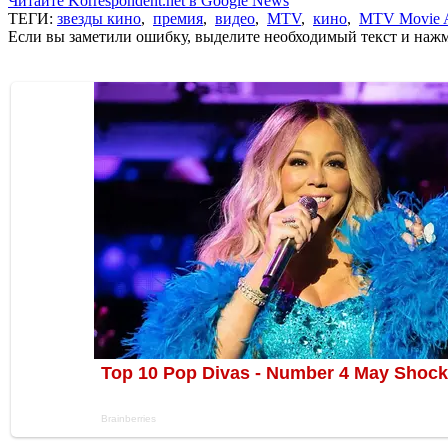
Читайте Korrespondent.net в Google News
ТЕГИ:
звезды кино
,
премия
,
видео
,
MTV
,
кино
,
MTV Movie 
Если вы заметили ошибку, выделите необходимый текст и нажми