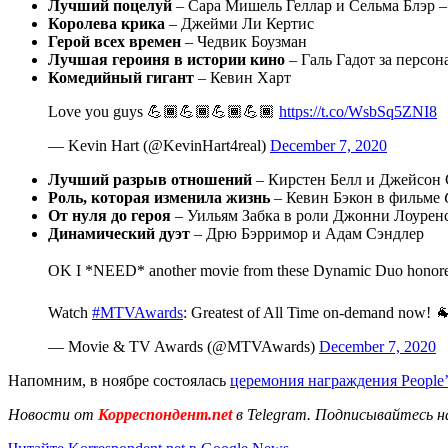
Лучший поцелуй
– Сара Мишель Геллар и Сельма Блэр 
Королева крика
– Джейми Ли Кертис
Герой всех времен
– Чедвик Боузман
Лучшая героиня в истории кино
– Галь Гадот за персо
Комедийный гигант
– Кевин Харт
Love you guys 💪🏾💪🏾💪🏾💪🏾
https://t.co/WsbSq5ZNI8
— Kevin Hart (@KevinHart4real)
December 7, 2020
Лучший разрыв отношений
– Кирстен Белл и Джейсон
Роль, которая изменила жизнь
– Кевин Бэкон в фильме
От нуля до героя
– Уильям Забка в роли Джонни Лоуренс
Динамический дуэт
– Дрю Бэрримор и Адам Сэндлер
OK I *NEED* another movie from these Dynamic Duo honor
Watch
#MTVAwards
: Greatest of All Time on-demand now! 
— Movie & TV Awards (@MTVAwards)
December 7, 2020
Напомним, в ноябре состоялась
церемония награждения People’
Новости от
Корреспондент.net
в Telegram. Подписывайтесь н