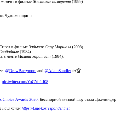
– момент в фильме
Жестокие намерения
(1999)
наж Чудо-женщины.
 Сигел в фильме
Забывая Сару Маршалл
(2008)
Свободные
(1984)
а в ленте
Малыш-каратист
(1984).
ees
@DrewBarrymore
and
@AdamSandler
👫🏆
🐐
pic.twitter.com/YqCYofaJ08
s Choice Awards-2020
. Бесспорной звездой шоу стала Дженнифер
а наш канал
https://t.me/korrespondentnet