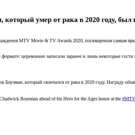
 который умер от рака в 2020 году, был 
граждения MTV Movie & TV Awards 2020, посвященная самым ярки
 формате: церемонию записали заранее и лишь некоторые гости 
к Боузман, который скончался от рака в 2020 году. Награду объ
te Chadwick Boseman ahead of his Hero for the Ages honor at the
#MTV