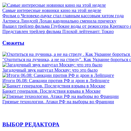
Самые интересные новинки кино на этой неделе
Фильм о Человеке-пауке стал главным кассовым хитом года
Актриса Линдсей Лохан кардинально сменила прическу
Вышел трейлер фильма Глубокие воды от режиссера Крепкого 
Представлен трейлер фильма Плохой лейтенант: Токио
Сюжеты
"Охотиться на лучника, а не на стрелу". Как Украине бороться 
Загадочный звук напугал Москву: что это было
Итоги 06.08: Санкции против РФ и дрон в Лейпциге
Банкет генералов. Последствия взрыва в Москве
Грязные технологии. Атаки РФ на выборы во Франции
ВЫБОР РЕДАКТОРА