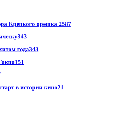
ера Крепкого орешка 2
587
ическу
343
хитом года
343
Токио
151
7
старт в истории кино
21