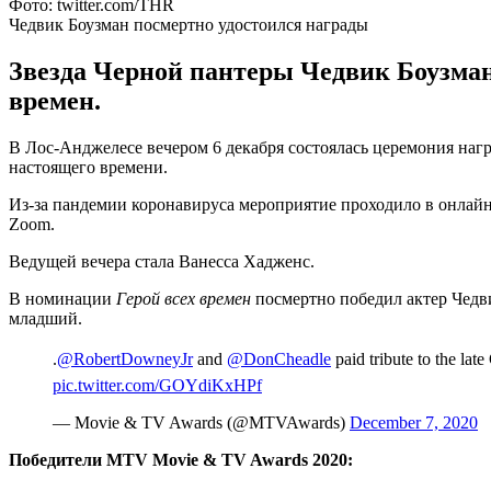
Фото: twitter.com/THR
Чедвик Боузман посмертно удостоился награды
Звезда Черной пантеры Чедвик Боузман,
времен.
В Лос-Анджелесе вечером 6 декабря состоялась церемония на
настоящего времени.
Из-за пандемии коронавируса мероприятие проходило в онлайн
Zoom.
Ведущей вечера стала Ванесса Хадженс.
В номинации
Герой всех времен
посмертно победил актер Чедви
младший.
.
@RobertDowneyJr
and
@DonCheadle
paid tribute to the la
pic.twitter.com/GOYdiKxHPf
— Movie & TV Awards (@MTVAwards)
December 7, 2020
Победители MTV Movie & TV Awards 2020: