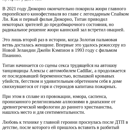
В 2021 году Дюкорно окончательно покорила жюри главного
европейского кинофестиваля во главе с легендарным Спайком
Ли. Как и первый фильм Дюкорно, Титан приводил
некоторых зрителей до предобмарочного состояния, но
радикальное решение жюри каннский зал встретил овацией.
Это лишь второй раз в истории, когда Золотая пальмовая
ветвь досталась женщине. Впервые это удалось режиссеру из
Новой Зеландии Джейн Кэмпион в 1993 году с фильмом
Пианино.
Титан начинается со сцены секса трудящейся на автошоу
танцовщицы Алексы с автомобилем Cadillac, а продолжается
ее последовавшей беременностью, вспышкой кровавых
убийств, бегством и удивительным обретением себя в доме
свихнувшегося от горя и стероидов капитана пожарных.
При этом в сплаве из провокации, юмора, саспенса,
пронизанного религиозными аллюзиями в диапазоне от
древнегреческой мифологии до раннего христианства,
нашлось место и для сентиментальности.
Любовь к технике у главной героини проснулась после ДТП в
детстве, после которого ей пришлось вставить в разбитый