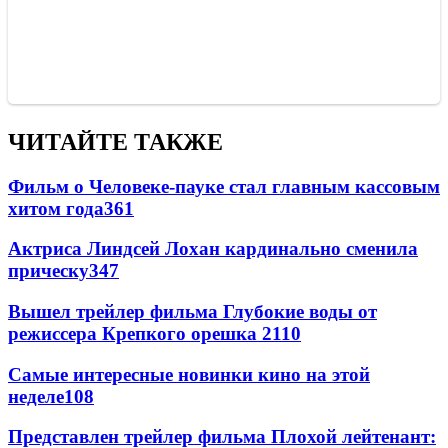
ЧИТАЙТЕ ТАКЖЕ
Фильм о Человеке-пауке стал главным кассовым
хитом года
361
Актриса Линдсей Лохан кардинально сменила
прическу
347
Вышел трейлер фильма Глубокие воды от
режиссера Крепкого орешка 2
110
Самые интересные новинки кино на этой
неделе
108
Представлен трейлер фильма Плохой лейтенант: