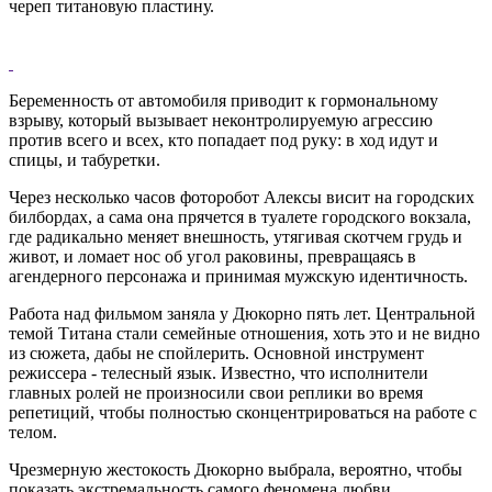
череп титановую пластину.
Беременность от автомобиля приводит к гормональному
взрыву, который вызывает неконтролируемую агрессию
против всего и всех, кто попадает под руку: в ход идут и
спицы, и табуретки.
Через несколько часов фоторобот Алексы висит на городских
билбордах, а сама она прячется в туалете городского вокзала,
где радикально меняет внешность, утягивая скотчем грудь и
живот, и ломает нос об угол раковины, превращаясь в
агендерного персонажа и принимая мужскую идентичность.
Работа над фильмом заняла у Дюкорно пять лет. Центральной
темой Титана стали семейные отношения, хоть это и не видно
из сюжета, дабы не спойлерить. Основной инструмент
режиссера - телесный язык. Известно, что исполнители
главных ролей не произносили свои реплики во время
репетиций, чтобы полностью сконцентрироваться на работе с
телом.
Чрезмерную жестокость Дюкорно выбрала, вероятно, чтобы
показать экстремальность самого феномена любви,