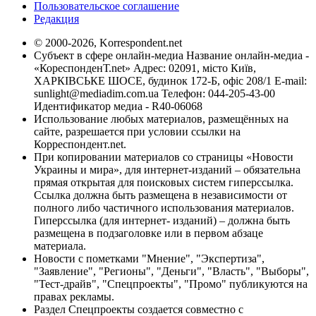
Пользовательское соглашение
Редакция
© 2000-2026, Korrespondent.net
Субъект в сфере онлайн-медиа Название онлайн-медиа -
«КореспонденТ.net» Адрес: 02091, місто Київ,
ХАРКІВСЬКЕ ШОСЕ, будинок 172-Б, офіс 208/1 E-mail:
sunlight@mediadim.com.ua
Телефон: 044-205-43-00
Идентификатор медиа - R40-06068
Использование любых материалов, размещённых на
сайте, разрешается при условии ссылки на
Корреспондент.net.
При копировании материалов со страницы «Новости
Украины и мира», для интернет-изданий – обязательна
прямая открытая для поисковых систем гиперссылка.
Ссылка должна быть размещена в независимости от
полного либо частичного использования материалов.
Гиперссылка (для интернет- изданий) – должна быть
размещена в подзаголовке или в первом абзаце
материала.
Новости с пометками "Мнение", "Экспертиза",
"Заявление", "Регионы", "Деньги", "Власть", "Выборы",
"Тест-драйв", "Спецпроекты", "Промо" публикуются на
правах рекламы.
Раздел Спецпроекты создается совместно с