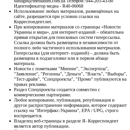
sunlight@mediadim.com.ua
Телефон: 044-205-43-00
Идентификатор медиа - R40-06068
Использование любых материалов, размещённых на
сайте, разрешается при условии ссылки на
Корреспондент.net.
При копировании материалов со страницы «Новости
Украины и мира», для интернет-изданий – обязательна
прямая открытая для поисковых систем гиперссылка.
Ссылка должна быть размещена в независимости от
полного либо частичного использования материалов.
Гиперссылка (для интернет- изданий) – должна быть
размещена в подзаголовке или в первом абзаце
материала.
Новости с пометками "Мнение", "Экспертиза",
"Заявление", "Регионы", "Деньги", "Власть", "Выборы",
"Тест-драйв", "Спецпроекты", "Промо" публикуются на
правах рекламы.
Раздел Спецпроекты создается совместно с
коммерческими партнерами.
Любое копирование, публикация, републикация и
другое распространение информации, которое содержит
ссылку на "Интерфакс-Украина", EPA / UPG, строго
воспрещается.
Владелец веб-страницы в разделе Я- Корреспондент
является автор публикации.