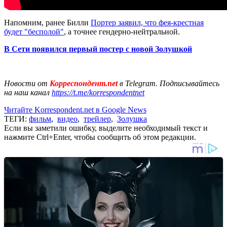
Напомним, ранее Билли
Портер заявил, что фея-крестная
будет "бесполой"
, а точнее гендерно-нейтральной.
В Сети появился первый постер с новой Золушкой
Новости от
Корреспондент.net
в Telegram. Подписывайтесь
на наш канал
https://t.me/korrespondentnet
Читайте Korrespondent.net в Google News
ТЕГИ:
фильм
,
видео
,
трейлер
,
Золушка
Если вы заметили ошибку, выделите необходимый текст и
нажмите Ctrl+Enter, чтобы сообщить об этом редакции.