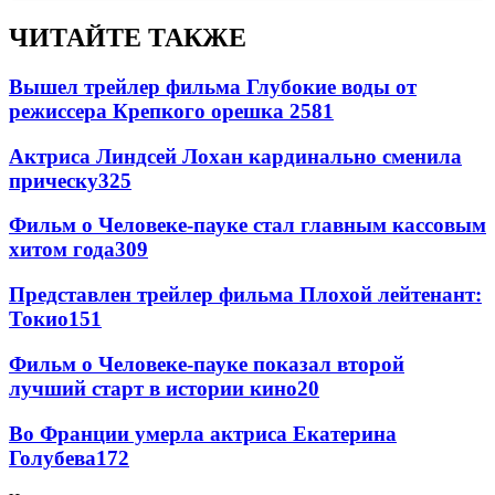
ЧИТАЙТЕ ТАКЖЕ
Вышел трейлер фильма Глубокие воды от
режиссера Крепкого орешка 2
581
Актриса Линдсей Лохан кардинально сменила
прическу
325
Фильм о Человеке-пауке стал главным кассовым
хитом года
309
Представлен трейлер фильма Плохой лейтенант:
Токио
151
Фильм о Человеке-пауке показал второй
лучший старт в истории кино
20
Во Франции умерла актриса Екатерина
Голубева
17
2