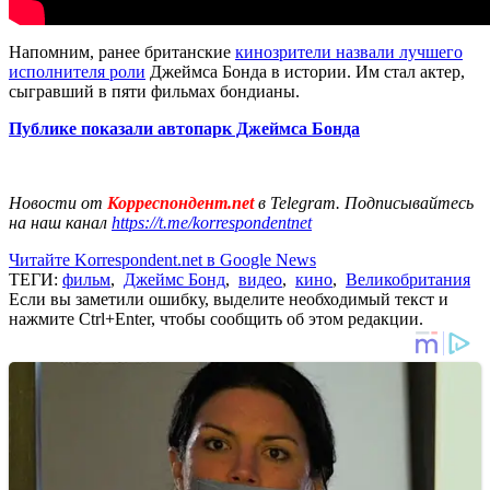
Напомним, ранее британские
кинозрители назвали лучшего
исполнителя роли
Джеймса Бонда в истории. Им стал актер,
сыгравший в пяти фильмах бондианы.
Публике показали автопарк Джеймса Бонда
Новости от
Корреспондент.net
в Telegram. Подписывайтесь
на наш канал
https://t.me/korrespondentnet
Читайте Korrespondent.net в Google News
ТЕГИ:
фильм
,
Джеймс Бонд
,
видео
,
кино
,
Великобритания
Если вы заметили ошибку, выделите необходимый текст и
нажмите Ctrl+Enter, чтобы сообщить об этом редакции.