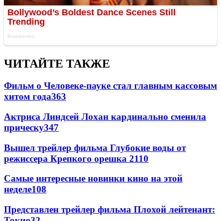
ЧИТАЙТЕ ТАКЖЕ
Фильм о Человеке-пауке стал главным кассовым
хитом года
363
Актриса Линдсей Лохан кардинально сменила
прическу
347
Вышел трейлер фильма Глубокие воды от
режиссера Крепкого орешка 2
110
Самые интересные новинки кино на этой
неделе
108
Представлен трейлер фильма Плохой лейтенант:
Токио
32