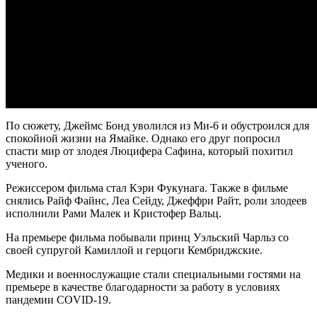
По сюжету, Джеймс Бонд уволился из Ми-6 и обустроился для
спокойной жизни на Ямайке. Однако его друг попросил
спасти мир от злодея Люцифера Сафина, который похитил
ученого.
Режиссером фильма стал Кэри Фукунага. Также в фильме
снялись Райф Файнс, Леа Сейду, Джеффри Райт, роли злодеев
исполнили Рами Малек и Кристофер Вальц.
На премьере фильма побывали принц Уэльский Чарльз со
своей супругой Камиллой и герцоги Кембриджские.
Медики и военнослужащие стали специальными гостями на
премьере в качестве благодарности за работу в условиях
пандемии COVID-19.