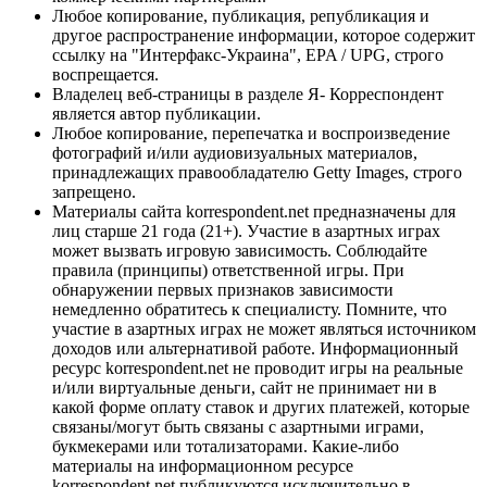
Любое копирование, публикация, републикация и
другое распространение информации, которое содержит
ссылку на "Интерфакс-Украина", EPA / UPG, строго
воспрещается.
Владелец веб-страницы в разделе Я- Корреспондент
является автор публикации.
Любое копирование, перепечатка и воспроизведение
фотографий и/или аудиовизуальных материалов,
принадлежащих правообладателю Getty Images, строго
запрещено.
Материалы сайта korrespondent.net предназначены для
лиц старше 21 года (21+). Участие в азартных играх
может вызвать игровую зависимость. Соблюдайте
правила (принципы) ответственной игры. При
обнаружении первых признаков зависимости
немедленно обратитесь к специалисту. Помните, что
участие в азартных играх не может являться источником
доходов или альтернативой работе. Информационный
ресурс korrespondent.net не проводит игры на реальные
и/или виртуальные деньги, сайт не принимает ни в
какой форме оплату ставок и других платежей, которые
связаны/могут быть связаны с азартными играми,
букмекерами или тотализаторами. Какие-либо
материалы на информационном ресурсе
korrespondent.net публикуются исключительно в