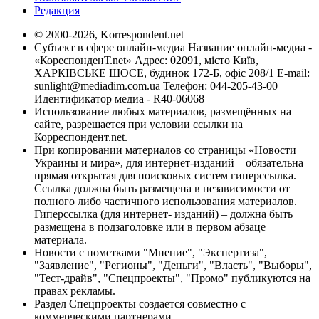
Редакция
© 2000-2026, Korrespondent.net
Субъект в сфере онлайн-медиа Название онлайн-медиа -
«КореспонденТ.net» Адрес: 02091, місто Київ,
ХАРКІВСЬКЕ ШОСЕ, будинок 172-Б, офіс 208/1 E-mail:
sunlight@mediadim.com.ua
Телефон: 044-205-43-00
Идентификатор медиа - R40-06068
Использование любых материалов, размещённых на
сайте, разрешается при условии ссылки на
Корреспондент.net.
При копировании материалов со страницы «Новости
Украины и мира», для интернет-изданий – обязательна
прямая открытая для поисковых систем гиперссылка.
Ссылка должна быть размещена в независимости от
полного либо частичного использования материалов.
Гиперссылка (для интернет- изданий) – должна быть
размещена в подзаголовке или в первом абзаце
материала.
Новости с пометками "Мнение", "Экспертиза",
"Заявление", "Регионы", "Деньги", "Власть", "Выборы",
"Тест-драйв", "Спецпроекты", "Промо" публикуются на
правах рекламы.
Раздел Спецпроекты создается совместно с
коммерческими партнерами.