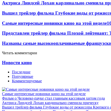
Актриса Линдсей Лохан кардинально сменила пр
Вышел трейлер фильма Глубокие воды от режисс
Самые интересные новинки кино на этой неделе
1
Представлен трейлер фильма Плохой лейтенант: 
Названы самые высокооплачиваемые французские
Читать комментарии
Новости кино
Последние
Популярные
Комментируемые
Самые интересные новинки кино на этой неделе
Фильм о Человеке-пауке стал главным кассовым хитом года
Актриса Линдсей Лохан кардинально сменила прическу
Вышел трейлер фильма Глубокие воды от режиссера Крепкого 