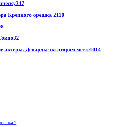
ическу
347
ера Крепкого орешка 2
110
08
Токио
32
 актеры. Депардье на втором месте
10
14
орешка 2