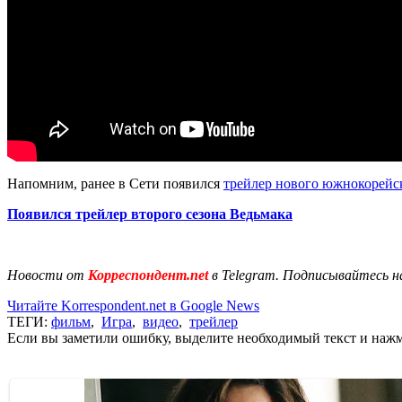
Напомним, ранее в Сети появился
трейлер нового южнокорейс
Появился трейлер второго сезона Ведьмака
Новости от
Корреспондент.net
в Telegram. Подписывайтесь н
Читайте Korrespondent.net в Google News
ТЕГИ:
фильм
,
Игра
,
видео
,
трейлер
Если вы заметили ошибку, выделите необходимый текст и нажми