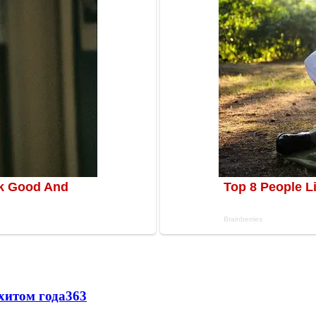
хитом года
363