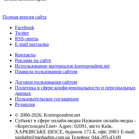
Полная версия сайта
Facebook
Twitter
RSS-ленты
E-mail рассылка
Контакты
Реклама на сайте
Использование материалов korrespondent.net
Правила пользования сайтом
Договор пользования сайтом
Политика в сфере конфиденциальности и персональных
данных
Пользовательское соглашение
Редакция
© 2000-2026, Korrespondent.net
Субъект в сфере онлайн-медиа Название онлайн-медиа -
«КореспонденТ.net» Адрес: 02091, місто Київ,
ХАРКІВСЬКЕ ШОСЕ, будинок 172-Б, офіс 208/1 E-mail:
sunlight@mediadim.com.ua
Телефон: 044-205-43-00