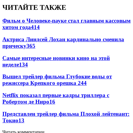
ЧИТАЙТЕ ТАКЖЕ
Фильм о Человеке-пауке стал главным кассовым
хитом года
414
Актриса Линдсей Лохан кардинально сменила
прическу
365
Самые интересные новинки кино на этой
неделе
134
Вышел трейлер фильма Глубокие воды от
режиссера Крепкого орешка 2
44
Netflix показал первые кадры триллера с
Робертом де Ниро
16
Представлен трейлер фильма Плохой лейтенант:
Токио
13
Читать комментарии