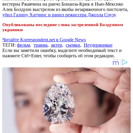
вестерна Ржавчина на ранчо Бонанза-Крик в Нью-Мексико
Алек Болдуин выстрелом из якобы незаряженного пистолета,
убил Галину Хатчинс и ранил режиссера Джоэла Соузу
.
Опубликованы последние слова застреленной Болдуином
украинки
Читайте Korrespondent.net в Google News
ТЕГИ:
фильм
,
травма
,
актер
,
съемки
,
Неудержимые
Если вы заметили ошибку, выделите необходимый текст и
нажмите Ctrl+Enter, чтобы сообщить об этом редакции.