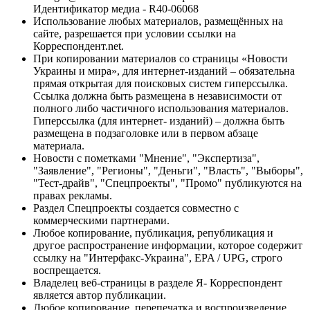
Идентификатор медиа - R40-06068
Использование любых материалов, размещённых на
сайте, разрешается при условии ссылки на
Корреспондент.net.
При копировании материалов со страницы «Новости
Украины и мира», для интернет-изданий – обязательна
прямая открытая для поисковых систем гиперссылка.
Ссылка должна быть размещена в независимости от
полного либо частичного использования материалов.
Гиперссылка (для интернет- изданий) – должна быть
размещена в подзаголовке или в первом абзаце
материала.
Новости с пометками "Мнение", "Экспертиза",
"Заявление", "Регионы", "Деньги", "Власть", "Выборы",
"Тест-драйв", "Спецпроекты", "Промо" публикуются на
правах рекламы.
Раздел Спецпроекты создается совместно с
коммерческими партнерами.
Любое копирование, публикация, републикация и
другое распространение информации, которое содержит
ссылку на "Интерфакс-Украина", EPA / UPG, строго
воспрещается.
Владелец веб-страницы в разделе Я- Корреспондент
является автор публикации.
Любое копирование, перепечатка и воспроизведение