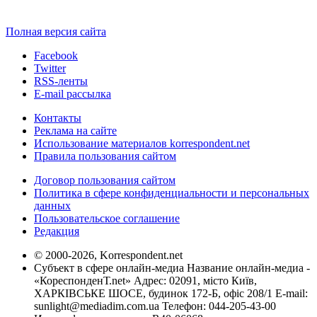
Полная версия сайта
Facebook
Twitter
RSS-ленты
E-mail рассылка
Контакты
Реклама на сайте
Использование материалов korrespondent.net
Правила пользования сайтом
Договор пользования сайтом
Политика в сфере конфиденциальности и персональных
данных
Пользовательское соглашение
Редакция
© 2000-2026, Korrespondent.net
Субъект в сфере онлайн-медиа Название онлайн-медиа -
«КореспонденТ.net» Адрес: 02091, місто Київ,
ХАРКІВСЬКЕ ШОСЕ, будинок 172-Б, офіс 208/1 E-mail:
sunlight@mediadim.com.ua
Телефон: 044-205-43-00