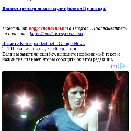
Вышел трейлер нового мультфильма Ну, погоди!
Новости от
Корреспондент.net
в Telegram. Подписывайтесь
на наш канал
https://t.me/korrespondentnet
Читайте Korrespondent.net в Google News
ТЕГИ:
фильм
,
видео
,
трейлер
,
кино
Если вы заметили ошибку, выделите необходимый текст и
нажмите Ctrl+Enter, чтобы сообщить об этом редакции.