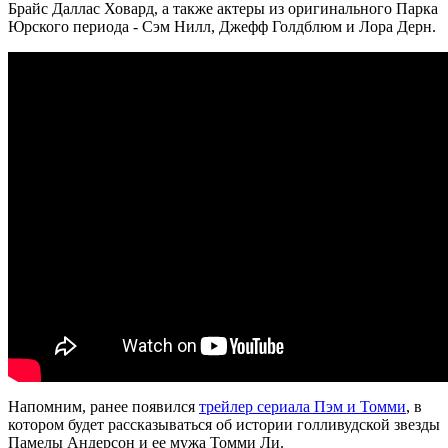
Брайс Даллас Ховард, а также актеры из оригинального Парка
Юрского периода - Сэм Нилл, Джефф Голдблюм и Лора Дерн.
Напомним, ранее появился
трейлер сериала Пэм и Томми
, в
котором будет рассказываться об истории голливудской звезды
Памелы Андерсон и ее мужа Томми Ли.