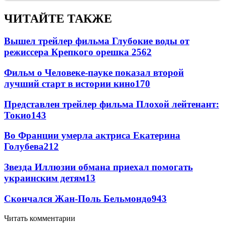
ЧИТАЙТЕ ТАКЖЕ
Вышел трейлер фильма Глубокие воды от
режиссера Крепкого орешка 2
562
Фильм о Человеке-пауке показал второй
лучший старт в истории кино
170
Представлен трейлер фильма Плохой лейтенант:
Токио
143
Во Франции умерла актриса Екатерина
Голубева
21
2
Звезда Иллюзии обмана приехал помогать
украинским детям
13
Скончался Жан-Поль Бельмондо
9
43
Читать комментарии