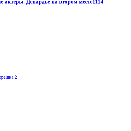
 актеры. Депардье на втором месте
11
14
орешка 2