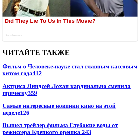
ЧИТАЙТЕ ТАКЖЕ
Фильм о Человеке-пауке стал главным кассовым
хитом года
412
Актриса Линдсей Лохан кардинально сменила
прическу
359
Самые интересные новинки кино на этой
неделе
126
Вышел трейлер фильма Глубокие воды от
режиссера Крепкого орешка 2
43