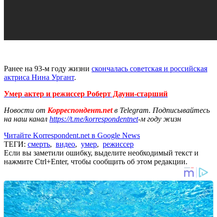
Ранее на 93-м году жизни
скончалась советская и российская
актриса Нина Ургант
.
Умер актер и режиссер Роберт Дауни-старший
Новости от
Корреспондент.net
в Telegram. Подписывайтесь
на наш канал
https://t.me/korrespondentnet
-м году жизн
Читайте Korrespondent.net в Google News
ТЕГИ:
смерть
,
видео
,
умер
,
режиссер
Если вы заметили ошибку, выделите необходимый текст и
нажмите Ctrl+Enter, чтобы сообщить об этом редакции.