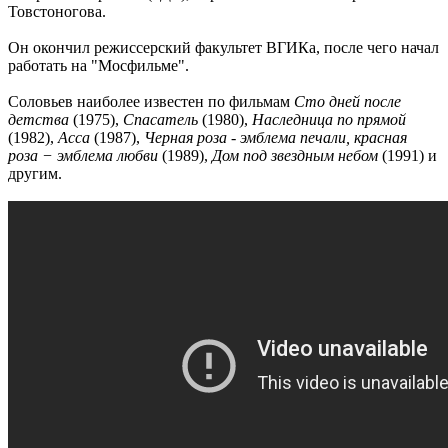
Товстоногова.
Он окончил режиссерский факультет ВГИКа, после чего начал
работать на "Мосфильме".
Соловьев наиболее известен по фильмам
Сто дней после
детства
(1975),
Спасатель
(1980),
Наследница по прямой
(1982),
Асса
(1987),
Черная роза - эмблема печали, красная
роза − эмблема любви
(1989),
Дом под звездным небом
(1991) и
другим.