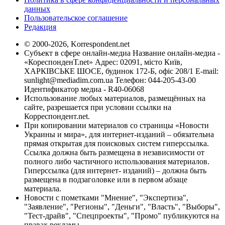
данных
Пользовательское соглашение
Редакция
© 2000-2026, Korrespondent.net
Субъект в сфере онлайн-медиа Название онлайн-медиа -
«КореспонденТ.net» Адрес: 02091, місто Київ,
ХАРКІВСЬКЕ ШОСЕ, будинок 172-Б, офіс 208/1 E-mail:
sunlight@mediadim.com.ua
Телефон: 044-205-43-00
Идентификатор медиа - R40-06068
Использование любых материалов, размещённых на
сайте, разрешается при условии ссылки на
Корреспондент.net.
При копировании материалов со страницы «Новости
Украины и мира», для интернет-изданий – обязательна
прямая открытая для поисковых систем гиперссылка.
Ссылка должна быть размещена в независимости от
полного либо частичного использования материалов.
Гиперссылка (для интернет- изданий) – должна быть
размещена в подзаголовке или в первом абзаце
материала.
Новости с пометками "Мнение", "Экспертиза",
"Заявление", "Регионы", "Деньги", "Власть", "Выборы",
"Тест-драйв", "Спецпроекты", "Промо" публикуются на
правах рекламы.