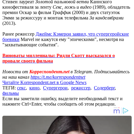
Стивен лауреат
Золотой пальмовой ветви
Каннского
кинофестиваля за ленту
Секс, ложь и видео
(1989), обладатель
премии Оскар за фильм
Траффик
(2000) и двух статуэток
Эмми за режиссуру и монтаж телефильма
За канделябрами
(2013).
Ранее режиссер
Джеймс Кэмерон заявил, что супергеройские
боевики
Marvel не кажутся ему "эпическими", несмотря на
"захватывающие события".
Виноваты миллениалы: Ридли Скотт высказался о
провале своего фильма
Новости от
Корреспондент.net
в Telegram. Подписывайтесь
на наш канал
https://t.me/korrespondentnet
Читайте Korrespondent.net в Google News
ТЕГИ:
секс
,
кино
,
Супергерои
,
режиссер
,
Содерберг
,
фильмы
Если вы заметили ошибку, выделите необходимый текст и
нажмите Ctrl+Enter, чтобы сообщить об этом редакции.