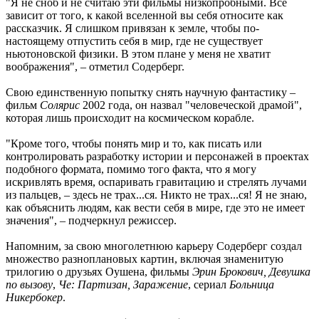
"Я не сноб и не считаю эти фильмы низкопробными. Все
зависит от того, к какой вселенной вы себя относите как
рассказчик. Я слишком привязан к земле, чтобы по-
настоящему отпустить себя в мир, где не существует
ньютоновской физики. В этом плане у меня не хватит
воображения", – отметил Содерберг.
Свою единственную попытку снять научную фантастику –
фильм
Солярис
2002 года, он назвал "человеческой драмой",
которая лишь происходит на космическом корабле.
"Кроме того, чтобы понять мир и то, как писать или
контролировать разработку истории и персонажей в проектах
подобного формата, помимо того факта, что я могу
искривлять время, оспаривать гравитацию и стрелять лучами
из пальцев, – здесь не трах...ся. Никто не трах...ся! Я не знаю,
как объяснить людям, как вести себя в мире, где это не имеет
значения", – подчеркнул режиссер.
Напомним, за свою многолетнюю карьеру Содерберг создал
множество разноплановых картин, включая знаменитую
трилогию о друзьях Оушена, фильмы
Эрин Брокович, Девушка
по вызову
,
Че: Партизан, Заражение
, сериал
Больница
Никербокер
.