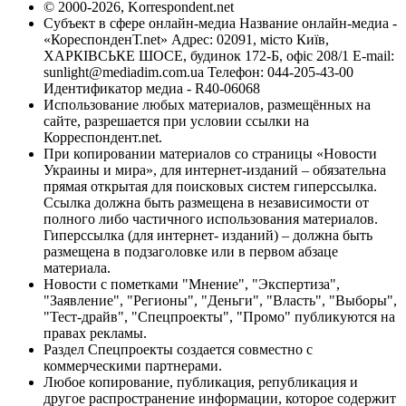
© 2000-2026, Korrespondent.net
Субъект в сфере онлайн-медиа Название онлайн-медиа -
«КореспонденТ.net» Адрес: 02091, місто Київ,
ХАРКІВСЬКЕ ШОСЕ, будинок 172-Б, офіс 208/1 E-mail:
sunlight@mediadim.com.ua
Телефон: 044-205-43-00
Идентификатор медиа - R40-06068
Использование любых материалов, размещённых на
сайте, разрешается при условии ссылки на
Корреспондент.net.
При копировании материалов со страницы «Новости
Украины и мира», для интернет-изданий – обязательна
прямая открытая для поисковых систем гиперссылка.
Ссылка должна быть размещена в независимости от
полного либо частичного использования материалов.
Гиперссылка (для интернет- изданий) – должна быть
размещена в подзаголовке или в первом абзаце
материала.
Новости с пометками "Мнение", "Экспертиза",
"Заявление", "Регионы", "Деньги", "Власть", "Выборы",
"Тест-драйв", "Спецпроекты", "Промо" публикуются на
правах рекламы.
Раздел Спецпроекты создается совместно с
коммерческими партнерами.
Любое копирование, публикация, републикация и
другое распространение информации, которое содержит