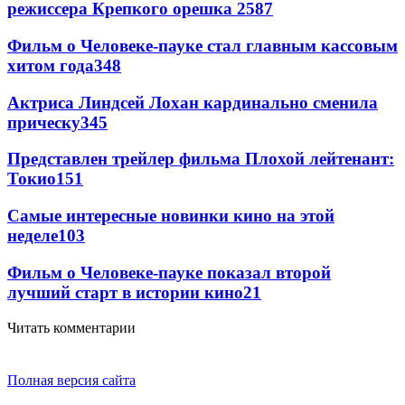
режиссера Крепкого орешка 2
587
Фильм о Человеке-пауке стал главным кассовым
хитом года
348
Актриса Линдсей Лохан кардинально сменила
прическу
345
Представлен трейлер фильма Плохой лейтенант:
Токио
151
Самые интересные новинки кино на этой
неделе
103
Фильм о Человеке-пауке показал второй
лучший старт в истории кино
21
Читать комментарии
Полная версия сайта