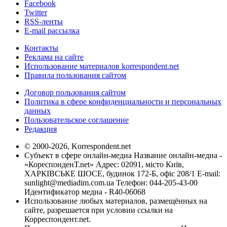
Facebook
Twitter
RSS-ленты
E-mail рассылка
Контакты
Реклама на сайте
Использование материалов korrespondent.net
Правила пользования сайтом
Договор пользования сайтом
Политика в сфере конфиденциальности и персональных
данных
Пользовательское соглашение
Редакция
© 2000-2026, Korrespondent.net
Субъект в сфере онлайн-медиа Название онлайн-медиа -
«КореспонденТ.net» Адрес: 02091, місто Київ,
ХАРКІВСЬКЕ ШОСЕ, будинок 172-Б, офіс 208/1 E-mail:
sunlight@mediadim.com.ua
Телефон: 044-205-43-00
Идентификатор медиа - R40-06068
Использование любых материалов, размещённых на
сайте, разрешается при условии ссылки на
Корреспондент.net.