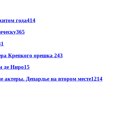
хитом года
414
ическу
365
31
ера Крепкого орешка 2
43
м де Ниро
15
 актеры. Депардье на втором месте
12
14