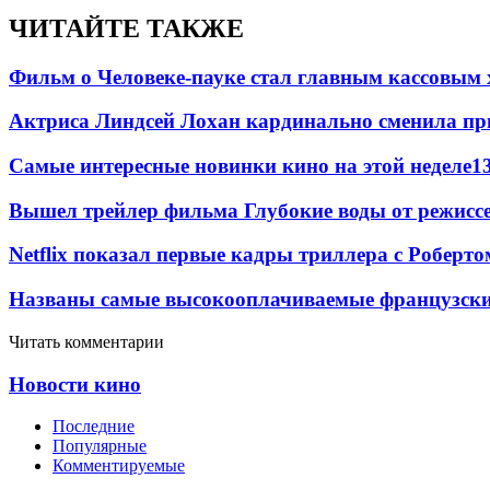
ЧИТАЙТЕ ТАКЖЕ
Фильм о Человеке-пауке стал главным кассовым 
Актриса Линдсей Лохан кардинально сменила пр
Самые интересные новинки кино на этой неделе
1
Вышел трейлер фильма Глубокие воды от режисс
Netflix показал первые кадры триллера с Роберто
Названы самые высокооплачиваемые французские
Читать комментарии
Новости кино
Последние
Популярные
Комментируемые