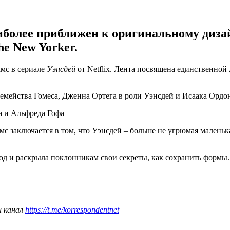
аиболее приближен к оригинальному диза
e New Yorker.
мс в сериале
Уэнсдей
от Netflix. Лента посвящена единственной
 семейства Гомеса, Дженна Ортега в роли Уэнсдей и Исаака Ордо
а и Альфреда Гофа
 заключается в том, что Уэнсдей – больше не угрюмая маленькая
од и раскрыла поклонникам свои секреты, как сохранить формы.
ш канал
https://t.me/korrespondentnet