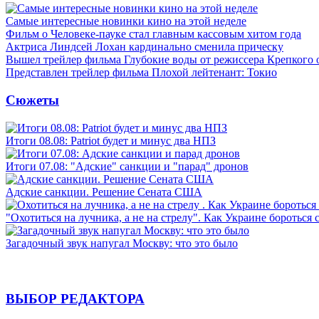
Самые интересные новинки кино на этой неделе
Фильм о Человеке-пауке стал главным кассовым хитом года
Актриса Линдсей Лохан кардинально сменила прическу
Вышел трейлер фильма Глубокие воды от режиссера Крепкого 
Представлен трейлер фильма Плохой лейтенант: Токио
Сюжеты
Итоги 08.08: Patriot будет и минус два НПЗ
Итоги 07.08: "Адские" санкции и "парад" дронов
Адские санкции. Решение Сената США
"Охотиться на лучника, а не на стрелу". Как Украине бороться 
Загадочный звук напугал Москву: что это было
ВЫБОР РЕДАКТОРА