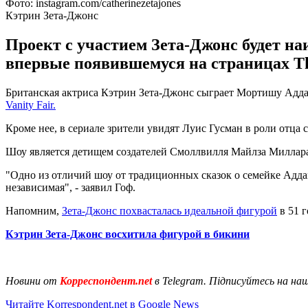
Фото: instagram.com/catherinezetajones
Кэтрин Зета-Джонс
Проект с участием Зета-Джонс будет н
впервые появившемуся на страницах Th
Британская актриса Кэтрин Зета-Джонс сыграет Мортишу Адда
Vanity Fair.
Кроме нее, в сериале зрители увидят Луис Гусман в роли отца
Шоу является детищем создателей Смоллвилля Майлза Миллар
"Одно из отличий шоу от традиционных сказок о семейке Аддамс
независимая", - заявил Гоф.
Напомним,
Зета-Джонс похвасталась идеальной фигурой
в 51 г
Кэтрин Зета-Джонс восхитила фигурой в бикини
Новини от
Корреспондент.net
в Telegram. Підписуйтесь на на
Читайте Korrespondent.net в Google News