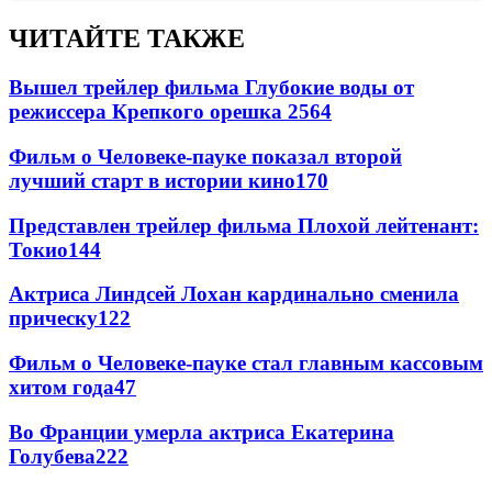
ЧИТАЙТЕ ТАКЖЕ
Вышел трейлер фильма Глубокие воды от
режиссера Крепкого орешка 2
564
Фильм о Человеке-пауке показал второй
лучший старт в истории кино
170
Представлен трейлер фильма Плохой лейтенант:
Токио
144
Актриса Линдсей Лохан кардинально сменила
прическу
122
Фильм о Человеке-пауке стал главным кассовым
хитом года
47
Во Франции умерла актриса Екатерина
Голубева
22
2