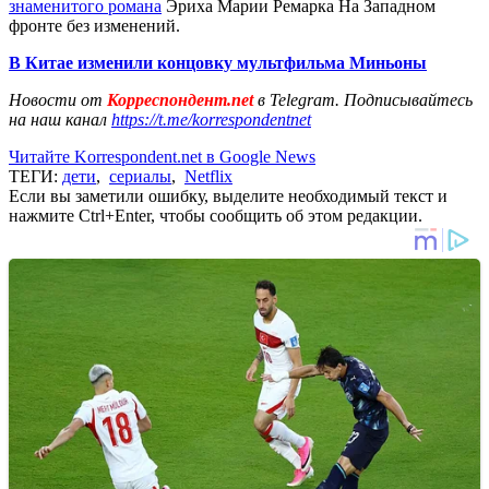
знаменитого романа
Эриха Марии Ремарка На Западном
фронте без изменений.
В Китае изменили концовку мультфильма Миньоны
Новости от
Корреспондент.net
в Telegram. Подписывайтесь
на наш канал
https://t.me/korrespondentnet
Читайте Korrespondent.net в Google News
ТЕГИ:
дети
,
сериалы
,
Netflix
Если вы заметили ошибку, выделите необходимый текст и
нажмите Ctrl+Enter, чтобы сообщить об этом редакции.