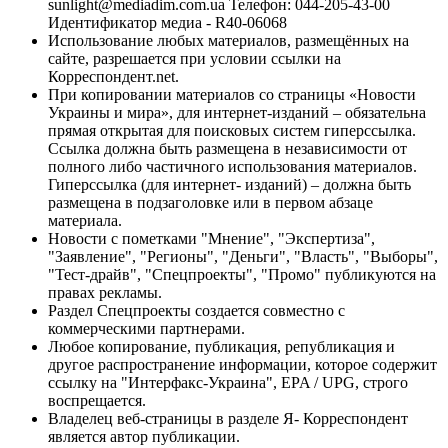
sunlight@mediadim.com.ua
Телефон: 044-205-43-00
Идентификатор медиа - R40-06068
Использование любых материалов, размещённых на
сайте, разрешается при условии ссылки на
Корреспондент.net.
При копировании материалов со страницы «Новости
Украины и мира», для интернет-изданий – обязательна
прямая открытая для поисковых систем гиперссылка.
Ссылка должна быть размещена в независимости от
полного либо частичного использования материалов.
Гиперссылка (для интернет- изданий) – должна быть
размещена в подзаголовке или в первом абзаце
материала.
Новости с пометками "Мнение", "Экспертиза",
"Заявление", "Регионы", "Деньги", "Власть", "Выборы",
"Тест-драйв", "Спецпроекты", "Промо" публикуются на
правах рекламы.
Раздел Спецпроекты создается совместно с
коммерческими партнерами.
Любое копирование, публикация, републикация и
другое распространение информации, которое содержит
ссылку на "Интерфакс-Украина", EPA / UPG, строго
воспрещается.
Владелец веб-страницы в разделе Я- Корреспондент
является автор публикации.