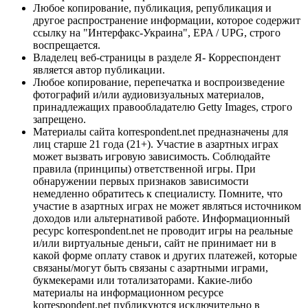
Любое копирование, публикация, републикация и
другое распространение информации, которое содержит
ссылку на "Интерфакс-Украина", EPA / UPG, строго
воспрещается.
Владелец веб-страницы в разделе Я- Корреспондент
является автор публикации.
Любое копирование, перепечатка и воспроизведение
фотографий и/или аудиовизуальных материалов,
принадлежащих правообладателю Getty Images, строго
запрещено.
Материалы сайта korrespondent.net предназначены для
лиц старше 21 года (21+). Участие в азартных играх
может вызвать игровую зависимость. Соблюдайте
правила (принципы) ответственной игры. При
обнаружении первых признаков зависимости
немедленно обратитесь к специалисту. Помните, что
участие в азартных играх не может являться источником
доходов или альтернативой работе. Информационный
ресурс korrespondent.net не проводит игры на реальные
и/или виртуальные деньги, сайт не принимает ни в
какой форме оплату ставок и других платежей, которые
связаны/могут быть связаны с азартными играми,
букмекерами или тотализаторами. Какие-либо
материалы на информационном ресурсе
korrespondent.net публикуются исключительно в