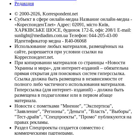
Редакция
© 2000-2026, Korrespondent.net
Субъект в сфере онлайн-медиа Название онлайн-медиа -
«КореспонденТ.net» Адрес: 02091, місто Київ,
ХАРКІВСЬКЕ ШОСЕ, будинок 172-Б, офіс 208/1 E-mail:
sunlight@mediadim.com.ua
Телефон: 044-205-43-00
Идентификатор медиа - R40-06068
Использование любых материалов, размещённых на
сайте, разрешается при условии ссылки на
Корреспондент.net.
При копировании материалов со страницы «Новости
Украины и мира», для интернет-изданий – обязательна
прямая открытая для поисковых систем гиперссылка.
Ссылка должна быть размещена в независимости от
полного либо частичного использования материалов.
Гиперссылка (для интернет- изданий) – должна быть
размещена в подзаголовке или в первом абзаце
материала.
Новости с пометками "Мнение", "Экспертиза",
"Заявление", "Регионы", "Деньги", "Власть", "Выборы",
"Тест-драйв", "Спецпроекты", "Промо" публикуются на
правах рекламы.
Раздел Спецпроекты создается совместно с
коммерческими партнерами.