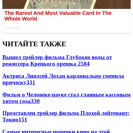
ЧИТАЙТЕ ТАКЖЕ
Вышел трейлер фильма Глубокие воды от
режиссера Крепкого орешка 2
584
Актриса Линдсей Лохан кардинально сменила
прическу
331
Фильм о Человеке-пауке стал главным кассовым
хитом года
330
Представлен трейлер фильма Плохой лейтенант:
Токио
151
Самые интересные новинки кино на этой