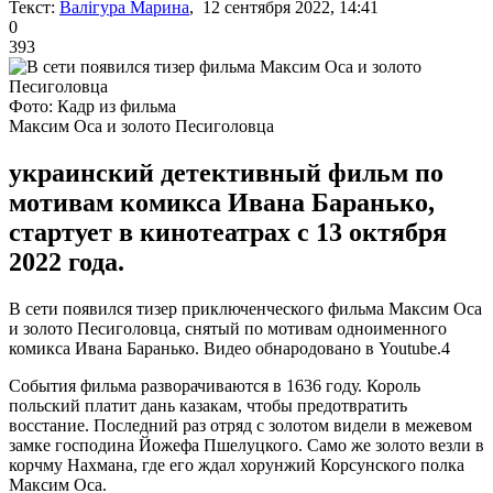
Текст:
Валігура Марина
, 12 сентября 2022, 14:41
0
393
Фото: Кадр из фильма
Максим Оса и золото Песиголовца
украинский детективный фильм по
мотивам комикса Ивана Баранько,
стартует в кинотеатрах с 13 октября
2022 года.
В сети появился тизер приключенческого фильма Максим Оса
и золото Песиголовца, снятый по мотивам одноименного
комикса Ивана Баранько. Видео обнародовано в Youtube.4
События фильма разворачиваются в 1636 году. Король
польский платит дань казакам, чтобы предотвратить
восстание. Последний раз отряд с золотом видели в межевом
замке господина Йожефа Пшелуцкого. Само же золото везли в
корчму Нахмана, где его ждал хорунжий Корсунского полка
Максим Оса.