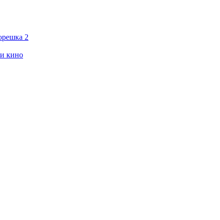
орешка 2
ии кино