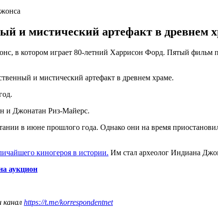
Джонса
ый и мистический артефакт в древнем хр
нс, в котором играет 80-летний Харрисон Форд. Пятый фильм по
ственный и мистический артефакт в древнем храме.
год.
ен и Джонатан Риз-Майерс.
итании в июне прошлого года. Однако они на время приостановил
личайшего киногероя в истории.
Им стал археолог Индиана Джон
на аукцион
ш канал
https://t.me/korrespondentnet