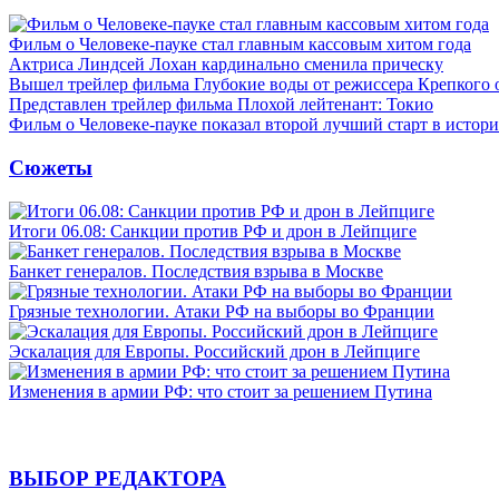
Фильм о Человеке-пауке стал главным кассовым хитом года
Актриса Линдсей Лохан кардинально сменила прическу
Вышел трейлер фильма Глубокие воды от режиссера Крепкого 
Представлен трейлер фильма Плохой лейтенант: Токио
Фильм о Человеке-пауке показал второй лучший старт в истор
Сюжеты
Итоги 06.08: Санкции против РФ и дрон в Лейпциге
Банкет генералов. Последствия взрыва в Москве
Грязные технологии. Атаки РФ на выборы во Франции
Эскалация для Европы. Российский дрон в Лейпциге
Изменения в армии РФ: что стоит за решением Путина
ВЫБОР РЕДАКТОРА