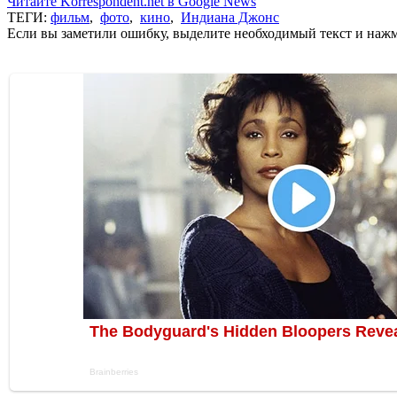
Читайте Korrespondent.net в Google News
ТЕГИ:
фильм
,
фото
,
кино
,
Индиана Джонс
Если вы заметили ошибку, выделите необходимый текст и нажми