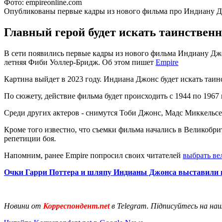
Фото: empireonline.com
Опубликованы первые кадры из нового фильма про Индиану 
Главный герой будет искать таинственн
В сети появились первые кадры из нового фильма Индиану Джо
летняя Фиби Уоллер-Бридж. Об этом пишет
Empire
Картина выйдет в 2023 году. Индиана Джонс будет искать таин
По сюжету, действие фильма будет происходить с 1944 по 1967 
Среди других актеров - снимутся Тоби Джонс, Мадс Миккельс
Кроме того известно, что съемки фильма начались в Великобр
репетиции боя.
Напомним, ранее Empire попросил своих читателей
выбрать ве
Очки Гарри Поттера и шляпу Индианы Джонса выставили 
Новини от
Корреспондент.net
в Telegram. Підписуйтесь на на