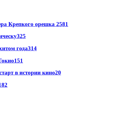
ера Крепкого орешка 2
581
ическу
325
хитом года
314
Токио
151
старт в истории кино
20
18
2