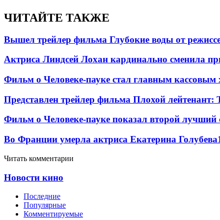
ЧИТАЙТЕ ТАКЖЕ
Вышел трейлер фильма Глубокие воды от режисс
Актриса Линдсей Лохан кардинально сменила пр
Фильм о Человеке-пауке стал главным кассовым 
Представлен трейлер фильма Плохой лейтенант: 
Фильм о Человеке-пауке показал второй лучший 
Во Франции умерла актриса Екатерина Голубева
Читать комментарии
Новости кино
Последние
Популярные
Комментируемые