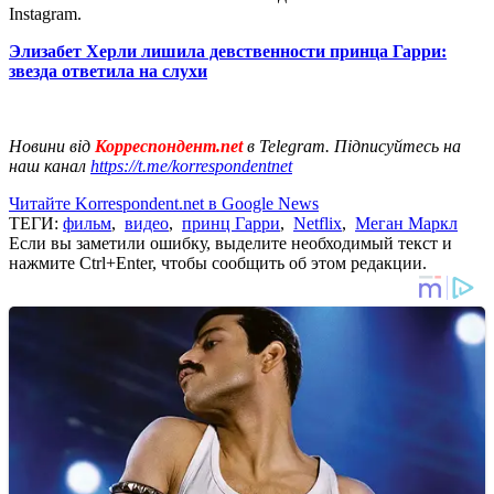
Instagram.
Элизабет Херли лишила девственности принца Гарри:
звезда ответила на слухи
Новини від
Корреспондент.net
в Telegram. Підписуйтесь на
наш канал
https://t.me/korrespondentnet
Читайте Korrespondent.net в Google News
ТЕГИ:
фильм
,
видео
,
принц Гарри
,
Netflix
,
Меган Маркл
Если вы заметили ошибку, выделите необходимый текст и
нажмите Ctrl+Enter, чтобы сообщить об этом редакции.