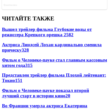
ЧИТАЙТЕ ТАКЖЕ
Вышел трейлер фильма Глубокие воды от
режиссера Крепкого орешка 2
582
Актриса Линдсей Лохан кардинально сменила
прическу
328
Фильм о Человеке-пауке стал главным кассовым
хитом года
315
Представлен трейлер фильма Плохой лейтенант:
Токио
151
Фильм о Человеке-пауке показал второй
лучший старт в истории кино
20
Во Франции умерла актриса Екатерина