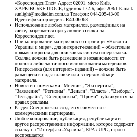
«КореспонденТ.net» Адрес: 02091, місто Київ,
ХАРКІВСЬКЕ ШОСЕ, будинок 172-Б, офіс 208/1 E-mail:
sunlight@mediadim.com.ua
Телефон: 044-205-43-00
Идентификатор медиа - R40-06068
Использование любых материалов, размещённых на
сайте, разрешается при условии ссылки на
Корреспондент.net.
При копировании материалов со страницы «Новости
Украины и мира», для интернет-изданий – обязательна
прямая открытая для поисковых систем гиперссылка.
Ссылка должна быть размещена в независимости от
полного либо частичного использования материалов.
Гиперссылка (для интернет- изданий) – должна быть
размещена в подзаголовке или в первом абзаце
материала.
Новости с пометками "Мнение", "Экспертиза",
"Заявление", "Регионы", "Деньги", "Власть", "Выборы",
"Тест-драйв", "Спецпроекты", "Промо" публикуются на
правах рекламы.
Раздел Спецпроекты создается совместно с
коммерческими партнерами.
Любое копирование, публикация, републикация и
другое распространение информации, которое содержит
ссылку на "Интерфакс-Украина", EPA / UPG, строго
воспрещается.