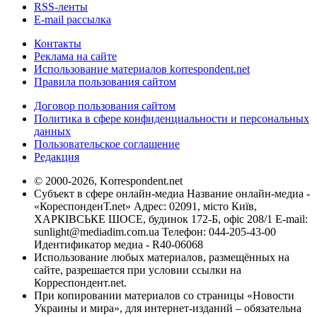
RSS-ленты
E-mail рассылка
Контакты
Реклама на сайте
Использование материалов korrespondent.net
Правила пользования сайтом
Договор пользования сайтом
Политика в сфере конфиденциальности и персональных
данных
Пользовательское соглашение
Редакция
© 2000-2026, Korrespondent.net
Субъект в сфере онлайн-медиа Название онлайн-медиа -
«КореспонденТ.net» Адрес: 02091, місто Київ,
ХАРКІВСЬКЕ ШОСЕ, будинок 172-Б, офіс 208/1 E-mail:
sunlight@mediadim.com.ua
Телефон: 044-205-43-00
Идентификатор медиа - R40-06068
Использование любых материалов, размещённых на
сайте, разрешается при условии ссылки на
Корреспондент.net.
При копировании материалов со страницы «Новости
Украины и мира», для интернет-изданий – обязательна