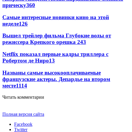
прическу
360
Самые интересные новинки кино на этой
неделе
126
Вышел трейлер фильма Глубокие воды от
режиссера Крепкого орешка 2
43
Netflix показал первые кадры триллера с
Робертом де Ниро
13
Названы самые высокооплачиваемые
французские актеры. Депардье на втором
месте
11
14
Читать комментарии
Полная версия сайта
Facebook
Twitter