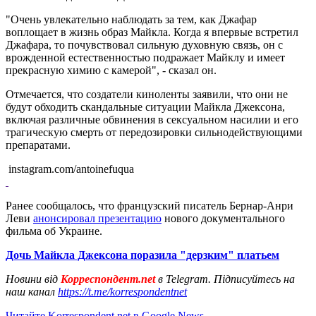
"Очень увлекательно наблюдать за тем, как Джафар
воплощает в жизнь образ Майкла. Когда я впервые встретил
Джафара, то почувствовал сильную духовную связь, он с
врожденной естественностью подражает Майклу и имеет
прекрасную химию с камерой", - сказал он.
Отмечается, что создатели киноленты заявили, что они не
будут обходить скандальные ситуации Майкла Джексона,
включая различные обвинения в сексуальном насилии и его
трагическую смерть от передозировки сильнодействующими
препаратами.
instagram.com/antoinefuqua
Ранее сообщалось, что французский писатель Бернар-Анри
Леви
анонсировал презентацию
нового документального
фильма об Украине.
Дочь Майкла Джексона поразила "дерзким" платьем
Новини від
Корреспондент.net
в Telegram. Підписуйтесь на
наш канал
https://t.me/korrespondentnet
Читайте Korrespondent.net в Google News