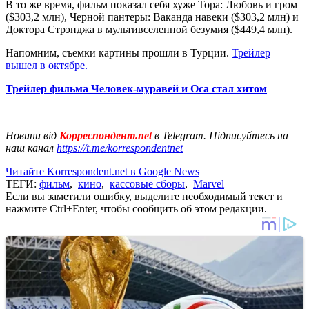
В то же время, фильм показал себя хуже Тора: Любовь и гром
($303,2 млн), Черной пантеры: Ваканда навеки ($303,2 млн) и
Доктора Стрэнджа в мультивселенной безумия ($449,4 млн).
Напомним, съемки картины прошли в Турции.
Трейлер
вышел в октябре.
Трейлер фильма Человек-муравей и Оса стал хитом
Новини від
Корреспондент.net
в Telegram. Підписуйтесь на
наш канал
https://t.me/korrespondentnet
Читайте Korrespondent.net в Google News
ТЕГИ:
фильм
,
кино
,
кассовые сборы
,
Marvel
Если вы заметили ошибку, выделите необходимый текст и
нажмите Ctrl+Enter, чтобы сообщить об этом редакции.