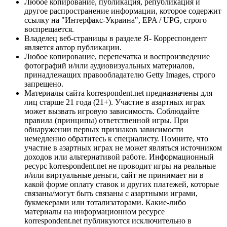
Любое копирование, публикация, републикация и
другое распространение информации, которое содержит
ссылку на "Интерфакс-Украина", EPA / UPG, строго
воспрещается.
Владелец веб-страницы в разделе Я- Корреспондент
является автор публикации.
Любое копирование, перепечатка и воспроизведение
фотографий и/или аудиовизуальных материалов,
принадлежащих правообладателю Getty Images, строго
запрещено.
Материалы сайта korrespondent.net предназначены для
лиц старше 21 года (21+). Участие в азартных играх
может вызвать игровую зависимость. Соблюдайте
правила (принципы) ответственной игры. При
обнаружении первых признаков зависимости
немедленно обратитесь к специалисту. Помните, что
участие в азартных играх не может являться источником
доходов или альтернативой работе. Информационный
ресурс korrespondent.net не проводит игры на реальные
и/или виртуальные деньги, сайт не принимает ни в
какой форме оплату ставок и других платежей, которые
связаны/могут быть связаны с азартными играми,
букмекерами или тотализаторами. Какие-либо
материалы на информационном ресурсе
korrespondent.net публикуются исключительно в