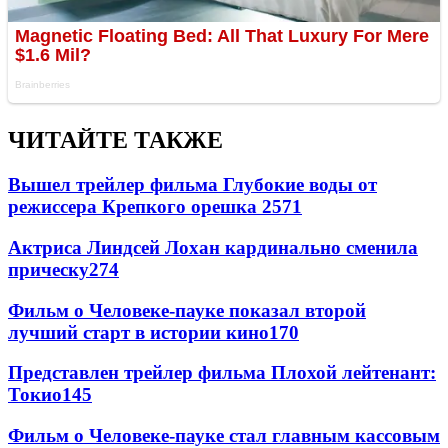
ЧИТАЙТЕ ТАКЖЕ
Вышел трейлер фильма Глубокие воды от
режиссера Крепкого орешка 2
571
Актриса Линдсей Лохан кардинально сменила
прическу
274
Фильм о Человеке-пауке показал второй
лучший старт в истории кино
170
Представлен трейлер фильма Плохой лейтенант:
Токио
145
Фильм о Человеке-пауке стал главным кассовым