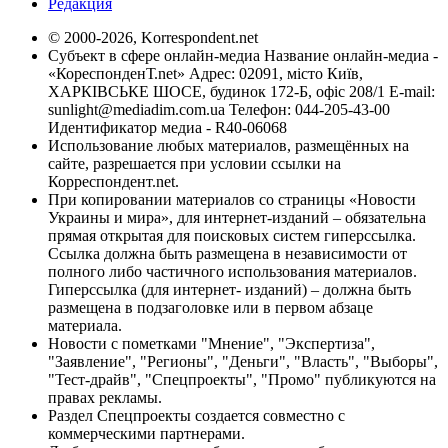
Редакция
© 2000-2026, Korrespondent.net
Субъект в сфере онлайн-медиа Название онлайн-медиа -
«КореспонденТ.net» Адрес: 02091, місто Київ,
ХАРКІВСЬКЕ ШОСЕ, будинок 172-Б, офіс 208/1 E-mail:
sunlight@mediadim.com.ua
Телефон: 044-205-43-00
Идентификатор медиа - R40-06068
Использование любых материалов, размещённых на
сайте, разрешается при условии ссылки на
Корреспондент.net.
При копировании материалов со страницы «Новости
Украины и мира», для интернет-изданий – обязательна
прямая открытая для поисковых систем гиперссылка.
Ссылка должна быть размещена в независимости от
полного либо частичного использования материалов.
Гиперссылка (для интернет- изданий) – должна быть
размещена в подзаголовке или в первом абзаце
материала.
Новости с пометками "Мнение", "Экспертиза",
"Заявление", "Регионы", "Деньги", "Власть", "Выборы",
"Тест-драйв", "Спецпроекты", "Промо" публикуются на
правах рекламы.
Раздел Спецпроекты создается совместно с
коммерческими партнерами.