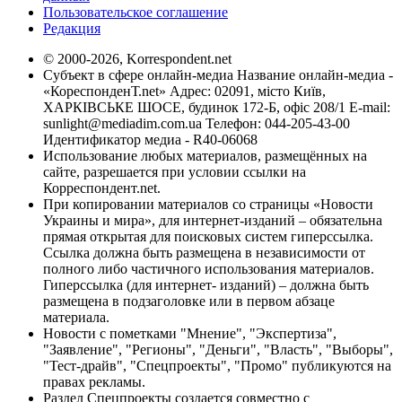
Пользовательское соглашение
Редакция
© 2000-2026, Korrespondent.net
Субъект в сфере онлайн-медиа Название онлайн-медиа -
«КореспонденТ.net» Адрес: 02091, місто Київ,
ХАРКІВСЬКЕ ШОСЕ, будинок 172-Б, офіс 208/1 E-mail:
sunlight@mediadim.com.ua
Телефон: 044-205-43-00
Идентификатор медиа - R40-06068
Использование любых материалов, размещённых на
сайте, разрешается при условии ссылки на
Корреспондент.net.
При копировании материалов со страницы «Новости
Украины и мира», для интернет-изданий – обязательна
прямая открытая для поисковых систем гиперссылка.
Ссылка должна быть размещена в независимости от
полного либо частичного использования материалов.
Гиперссылка (для интернет- изданий) – должна быть
размещена в подзаголовке или в первом абзаце
материала.
Новости с пометками "Мнение", "Экспертиза",
"Заявление", "Регионы", "Деньги", "Власть", "Выборы",
"Тест-драйв", "Спецпроекты", "Промо" публикуются на
правах рекламы.
Раздел Спецпроекты создается совместно с