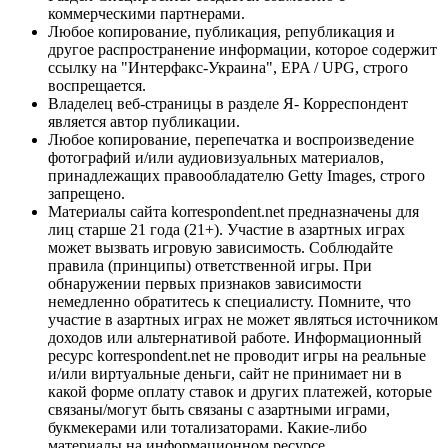
коммерческими партнерами.
Любое копирование, публикация, републикация и
другое распространение информации, которое содержит
ссылку на "Интерфакс-Украина", EPA / UPG, строго
воспрещается.
Владелец веб-страницы в разделе Я- Корреспондент
является автор публикации.
Любое копирование, перепечатка и воспроизведение
фотографий и/или аудиовизуальных материалов,
принадлежащих правообладателю Getty Images, строго
запрещено.
Материалы сайта korrespondent.net предназначены для
лиц старше 21 года (21+). Участие в азартных играх
может вызвать игровую зависимость. Соблюдайте
правила (принципы) ответственной игры. При
обнаружении первых признаков зависимости
немедленно обратитесь к специалисту. Помните, что
участие в азартных играх не может являться источником
доходов или альтернативой работе. Информационный
ресурс korrespondent.net не проводит игры на реальные
и/или виртуальные деньги, сайт не принимает ни в
какой форме оплату ставок и других платежей, которые
связаны/могут быть связаны с азартными играми,
букмекерами или тотализаторами. Какие-либо
материалы на информационном ресурсе