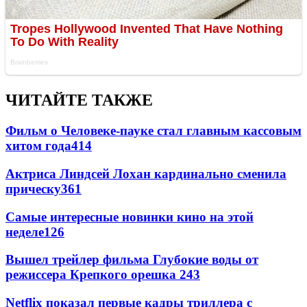
ЧИТАЙТЕ ТАКЖЕ
Фильм о Человеке-пауке стал главным кассовым
хитом года
414
Актриса Линдсей Лохан кардинально сменила
прическу
361
Самые интересные новинки кино на этой
неделе
126
Вышел трейлер фильма Глубокие воды от
режиссера Крепкого орешка 2
43
Netflix показал первые кадры триллера с