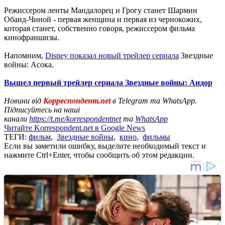
Режиссером ленты Мандалорец и Грогу станет Шармин
Обаид-Чиной - первая женщина и первая из чернокожих,
которая станет, собственно говоря, режиссером фильма
кинофраншизы.
Напомним,
Disney показал новый трейлер сериала
Звездные
войны: Асока.
Вышел первый трейлер сериала Звездные войны: Андор
Новини від
Корреспондент.net
в Telegram та WhatsApp.
Підписуйтесь на наші
канали
https://t.me/korrespondentnet
та
WhatsApp
Читайте Korrespondent.net в Google News
ТЕГИ:
фильм
,
Звездные войны
,
кино
,
фильмы
Если вы заметили ошибку, выделите необходимый текст и
нажмите Ctrl+Enter, чтобы сообщить об этом редакции.