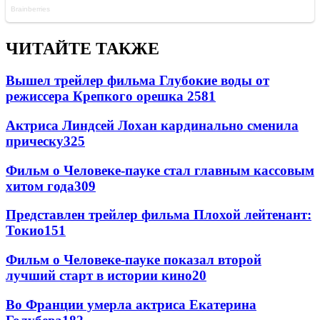
ЧИТАЙТЕ ТАКЖЕ
Вышел трейлер фильма Глубокие воды от
режиссера Крепкого орешка 2
581
Актриса Линдсей Лохан кардинально сменила
прическу
325
Фильм о Человеке-пауке стал главным кассовым
хитом года
309
Представлен трейлер фильма Плохой лейтенант:
Токио
151
Фильм о Человеке-пауке показал второй
лучший старт в истории кино
20
Во Франции умерла актриса Екатерина