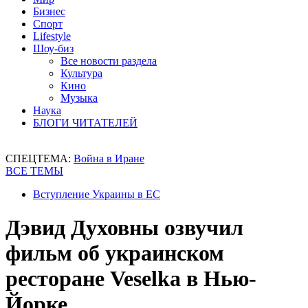
Бизнес
Спорт
Lifestyle
Шоу-биз
Все новости раздела
Культура
Кино
Музыка
Наука
БЛОГИ ЧИТАТЕЛЕЙ
СПЕЦТЕМА:
Война в Иране
ВСЕ ТЕМЫ
Вступление Украины в ЕС
Дэвид Духовны озвучил
фильм об украинском
ресторане Veselka в Нью-
Йорке