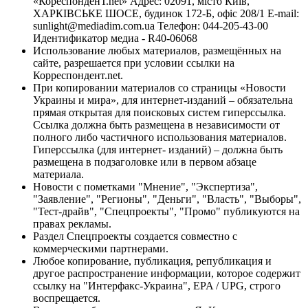
«КореспонденТ.net» Адрес: 02091, місто Київ,
ХАРКІВСЬКЕ ШОСЕ, будинок 172-Б, офіс 208/1 E-mail:
sunlight@mediadim.com.ua
Телефон: 044-205-43-00
Идентификатор медиа - R40-06068
Использование любых материалов, размещённых на
сайте, разрешается при условии ссылки на
Корреспондент.net.
При копировании материалов со страницы «Новости
Украины и мира», для интернет-изданий – обязательна
прямая открытая для поисковых систем гиперссылка.
Ссылка должна быть размещена в независимости от
полного либо частичного использования материалов.
Гиперссылка (для интернет- изданий) – должна быть
размещена в подзаголовке или в первом абзаце
материала.
Новости с пометками "Мнение", "Экспертиза",
"Заявление", "Регионы", "Деньги", "Власть", "Выборы",
"Тест-драйв", "Спецпроекты", "Промо" публикуются на
правах рекламы.
Раздел Спецпроекты создается совместно с
коммерческими партнерами.
Любое копирование, публикация, републикация и
другое распространение информации, которое содержит
ссылку на "Интерфакс-Украина", EPA / UPG, строго
воспрещается.