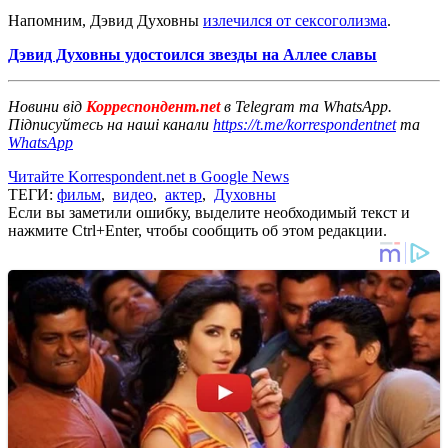
Напомним, Дэвид Духовны
излечился от сексоголизма
.
Дэвид Духовны удостоился звезды на Аллее славы
Новини від
Корреспондент.net
в Telegram та WhatsApp.
Підписуйтесь на наші канали
https://t.me/korrespondentnet
та
WhatsApp
Читайте Korrespondent.net в Google News
ТЕГИ:
фильм
,
видео
,
актер
,
Духовны
Если вы заметили ошибку, выделите необходимый текст и
нажмите Ctrl+Enter, чтобы сообщить об этом редакции.