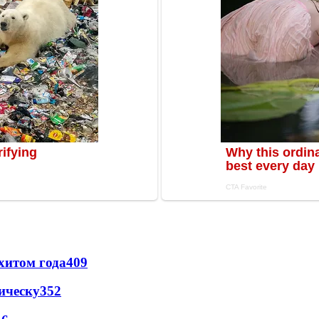
хитом года
409
ическу
352