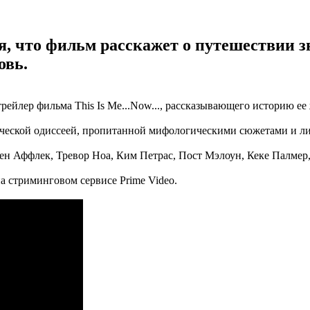
ся, что фильм расскажет о путешествии 
овь.
ейлер фильма This Is Me...Now..., рассказывающего историю ее
фической одиссеей, пропитанной мифологическими сюжетами и л
Бен Аффлек, Тревор Ноа, Ким Петрас, Пост Мэлоун, Кеке Палмер,
а стриминговом сервисе Prime Video.