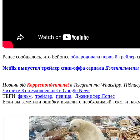
Ранее сообщалось, что Бейонсе
обнародовала первый трейлер
с
Netflix выпустил трейлер спин-оффа сериала
Джентльмены
Новини від
Корреспондент.net
в Telegram та WhatsApp. Підпис
Читайте Korrespondent.net в Google News
ТЕГИ:
фильм
,
трейлер
,
певица
,
Дженнифер Лопес
Если вы заметили ошибку, выделите необходимый текст и нажми