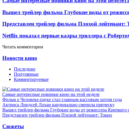
Самые интересные новинки кино на этой неделе
1
Вышел трейлер фильма Глубокие воды от режисс
Представлен трейлер фильма Плохой лейтенант: 
Netflix показал первые кадры триллера с Роберто
Читать комментарии
Новости кино
Последние
Популярные
Комментируемые
Самые интересные новинки кино на этой неделе
Фильм о Человеке-пауке стал главным кассовым хитом года
Актриса Линдсей Лохан кардинально сменила прическу
Вышел трейлер фильма Глубокие воды от режиссера Крепкого 
Представлен трейлер фильма Плохой лейтенант: Токио
Сюжеты