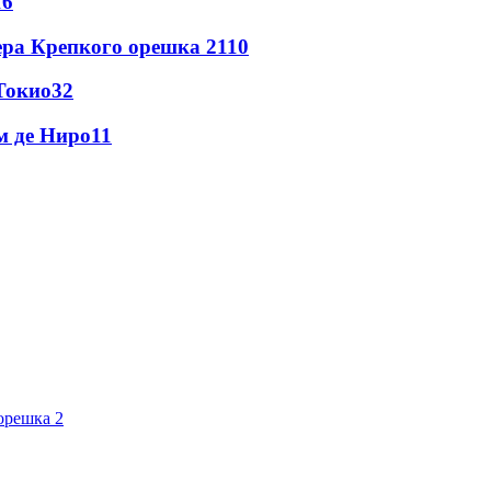
16
ера Крепкого орешка 2
110
Токио
32
м де Ниро
11
орешка 2