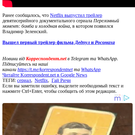
Ранее сообщалось, что
Netflix выпустил трейлер
девятисерийного документального сериала
Переломный
момент: бомба и холодная война
, в котором появился
Владимир Зеленский.
Вышел первый трейлер фильма
Дедпул
и
Росомаха
Новини від
Корреспондент.net
в Telegram та WhatsApp.
Підписуйтесь на наші
канали
https://t.me/korrespondentnet
та
WhatsApp
Читайте Korrespondent.net в Google News
ТЕГИ:
сериал
,
Netflix
,
Гай Ричи
Если вы заметили ошибку, выделите необходимый текст и
нажмите Ctrl+Enter, чтобы сообщить об этом редакции.