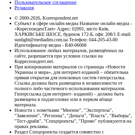
Пользовательское соглашение
Редакция
© 2000-2026, Korrespondent.net
Субъект в сфере онлайн-медиа Название онлайн-медиа -
«КореспонденТ.net» Адрес: 02091, місто Київ,
ХАРКІВСЬКЕ ШОСЕ, будинок 172-Б, офіс 208/1 E-mail:
sunlight@mediadim.com.ua
Телефон: 044-205-43-00
Идентификатор медиа - R40-06068
Использование любых материалов, размещённых на
сайте, разрешается при условии ссылки на
Корреспондент.net.
При копировании материалов со страницы «Новости
Украины и мира», для интернет-изданий – обязательна
прямая открытая для поисковых систем гиперссылка.
Ссылка должна быть размещена в независимости от
полного либо частичного использования материалов.
Гиперссылка (для интернет- изданий) – должна быть
размещена в подзаголовке или в первом абзаце
материала.
Новости с пометками "Мнение", "Экспертиза",
"Заявление", "Регионы", "Деньги", "Власть", "Выборы",
"Тест-драйв", "Спецпроекты", "Промо" публикуются на
правах рекламы.
Раздел Спецпроекты создается совместно с