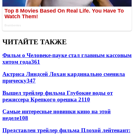
ЧИТАЙТЕ ТАКЖЕ
Фильм о Человеке-пауке стал главным кассовым
хитом года
361
Актриса Линдсей Лохан кардинально сменила
прическу
347
Вышел трейлер фильма Глубокие воды от
режиссера Крепкого орешка 2
110
Самые интересные новинки кино на этой
неделе
108
Представлен трейлер фильма Плохой лейтенант: