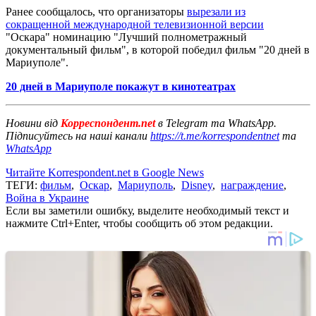
Ранее сообщалось, что организаторы
вырезали из
сокращенной международной телевизионной версии
"Оскара" номинацию "Лучший полнометражный
документальный фильм", в которой победил фильм "20 дней в
Мариуполе".
20 дней в Мариуполе покажут в кинотеатрах
Новини від
Корреспондент.net
в Telegram та WhatsApp.
Підписуйтесь на наші канали
https://t.me/korrespondentnet
та
WhatsApp
Читайте Korrespondent.net в Google News
ТЕГИ:
фильм
,
Оскар
,
Мариуполь
,
Disney
,
награждение
,
Война в Украине
Если вы заметили ошибку, выделите необходимый текст и
нажмите Ctrl+Enter, чтобы сообщить об этом редакции.