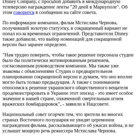
Disney Company, с просьбой добавить в международную
телеверсию награждение ленты "20 дней в Мариуполе". Об
этом
говорится
в сообщении на сайте совета.
По информации компании, фильм Мстислава Чернова,
получивший золотую статуэтку, в сокращенный вариант не
попал из-за временных ограничений. Представители Disney
также добавили, что выбор номинаций для сокращенной
версии был заранее определен.
"Нам трудно поверить, чтобы такое решение персонала студии
было бы политически мотивированным решением,
согласованным руководством компании. Мы также уже
знакомы с объяснениями Студии о предварительном
планировании сокращенной версии и думаем, что оно вполне
могло быть только предыдущим. А также с пониманием
относимся к решение украинского общественного вещателя
продемонстрировать в Украине этот эпизод - это имеет особое
значение в нашей стране, охваченной смертельным огнем
вражеских бомбардировок", - заявили в Нацсовете.
Национальный совет огорчен тем, что зрители во многих
странах Восточного полушария не увидят церемонии
награждения фильма, рассказывающего об ужасах войны, и не
услышат мощную речь режиссера Мстислава Чернова.