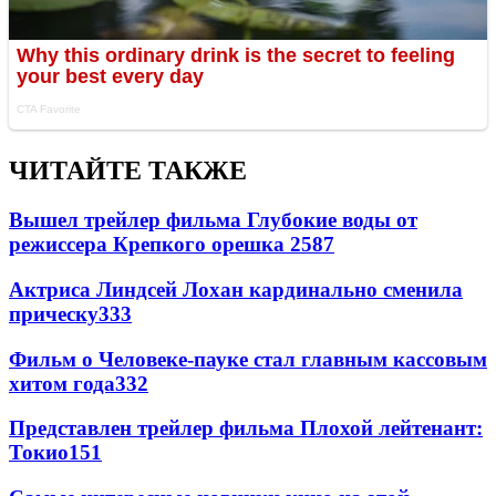
ЧИТАЙТЕ ТАКЖЕ
Вышел трейлер фильма Глубокие воды от
режиссера Крепкого орешка 2
587
Актриса Линдсей Лохан кардинально сменила
прическу
333
Фильм о Человеке-пауке стал главным кассовым
хитом года
332
Представлен трейлер фильма Плохой лейтенант:
Токио
151