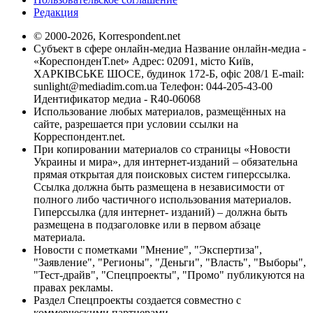
Редакция
© 2000-2026, Korrespondent.net
Субъект в сфере онлайн-медиа Название онлайн-медиа -
«КореспонденТ.net» Адрес: 02091, місто Київ,
ХАРКІВСЬКЕ ШОСЕ, будинок 172-Б, офіс 208/1 E-mail:
sunlight@mediadim.com.ua
Телефон: 044-205-43-00
Идентификатор медиа - R40-06068
Использование любых материалов, размещённых на
сайте, разрешается при условии ссылки на
Корреспондент.net.
При копировании материалов со страницы «Новости
Украины и мира», для интернет-изданий – обязательна
прямая открытая для поисковых систем гиперссылка.
Ссылка должна быть размещена в независимости от
полного либо частичного использования материалов.
Гиперссылка (для интернет- изданий) – должна быть
размещена в подзаголовке или в первом абзаце
материала.
Новости с пометками "Мнение", "Экспертиза",
"Заявление", "Регионы", "Деньги", "Власть", "Выборы",
"Тест-драйв", "Спецпроекты", "Промо" публикуются на
правах рекламы.
Раздел Спецпроекты создается совместно с
коммерческими партнерами.