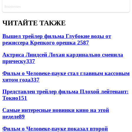
ЧИТАЙТЕ ТАКЖЕ
Вышел трейлер фильма Глубокие воды от
режиссера Крепкого орешка 2
587
Актриса Линдсей Лохан кардинально сменила
прическу
337
Фильм о Человеке-пауке стал главным кассовым
хитом года
337
Представлен трейлер фильма Плохой лейтенант:
Токио
151
Самые интересные новинки кино на этой
неделе
89
Фильм о Человеке-пауке показал второй