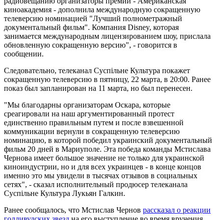
радиовещанию организаторы премии - Американская
киноакадемия - дополнила международную сокращенную
телеверсию номинацией "Лучший полнометражный
документальный фильм". Компания Disney, которая
занимается международным лицензированием шоу, прислала
обновленную сокращенную версию", - говорится в
сообщении.
Следовательно, телеканал Суспільне Культура покажет
сокращенную телеверсию в пятницу, 22 марта, в 20:00. Ранее
показ был запланирован на 11 марта, но был перенесен.
"Мы благодарны организаторам Оскара, которые
среагировали на наш аргументированный протест
единственно правильным путем и после взвешенной
коммуникации вернули в сокращенную телеверсию
номинацию, в которой победил украинский документальный
фильм 20 дней в Мариуполе. Эта победа команды Мстислава
Чернова имеет большое значение не только для украинской
киноиндустрии, но и для всех украинцев - в конце концов
именно это мы увидели в тысячах отзывов в социальных
сетях", - сказал исполнительный продюсер телеканала
Суспільне Культура Лукьян Галкин.
Ранее сообщалось, что Мстислав Чернов
рассказал о реакции
голливудских звезд
на его выступление во время вручения