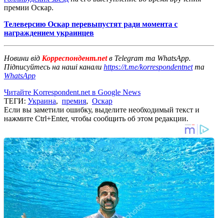
премии Оскар.
Телеверсию Оскар перевыпустят ради момента с
награждением украинцев
Новини від
Корреспондент.net
в Telegram та WhatsApp.
Підписуйтесь на наші канали
https://t.me/korrespondentnet
та
WhatsApp
Читайте Korrespondent.net в Google News
ТЕГИ:
Украина
,
премия
,
Оскар
Если вы заметили ошибку, выделите необходимый текст и
нажмите Ctrl+Enter, чтобы сообщить об этом редакции.