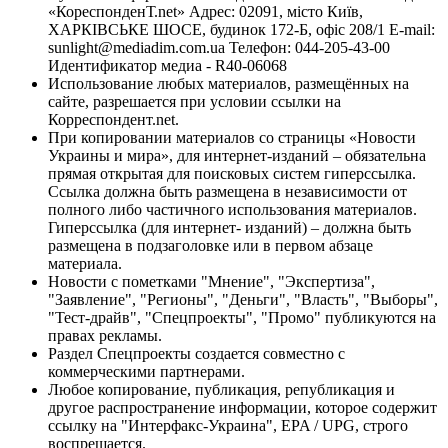
«КореспонденТ.net» Адрес: 02091, місто Київ,
ХАРКІВСЬКЕ ШОСЕ, будинок 172-Б, офіс 208/1 E-mail:
sunlight@mediadim.com.ua
Телефон: 044-205-43-00
Идентификатор медиа - R40-06068
Использование любых материалов, размещённых на
сайте, разрешается при условии ссылки на
Корреспондент.net.
При копировании материалов со страницы «Новости
Украины и мира», для интернет-изданий – обязательна
прямая открытая для поисковых систем гиперссылка.
Ссылка должна быть размещена в независимости от
полного либо частичного использования материалов.
Гиперссылка (для интернет- изданий) – должна быть
размещена в подзаголовке или в первом абзаце
материала.
Новости с пометками "Мнение", "Экспертиза",
"Заявление", "Регионы", "Деньги", "Власть", "Выборы",
"Тест-драйв", "Спецпроекты", "Промо" публикуются на
правах рекламы.
Раздел Спецпроекты создается совместно с
коммерческими партнерами.
Любое копирование, публикация, републикация и
другое распространение информации, которое содержит
ссылку на "Интерфакс-Украина", EPA / UPG, строго
воспрещается.