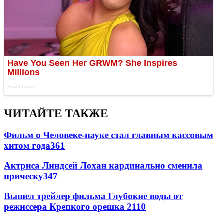
ЧИТАЙТЕ ТАКЖЕ
Фильм о Человеке-пауке стал главным кассовым
хитом года
361
Актриса Линдсей Лохан кардинально сменила
прическу
347
Вышел трейлер фильма Глубокие воды от
режиссера Крепкого орешка 2
110