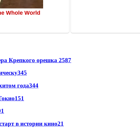
ера Крепкого орешка 2
587
ическу
345
хитом года
344
Токио
151
01
старт в истории кино
21