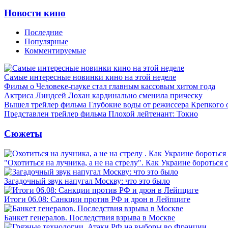
Новости кино
Последние
Популярные
Комментируемые
Самые интересные новинки кино на этой неделе
Фильм о Человеке-пауке стал главным кассовым хитом года
Актриса Линдсей Лохан кардинально сменила прическу
Вышел трейлер фильма Глубокие воды от режиссера Крепкого 
Представлен трейлер фильма Плохой лейтенант: Токио
Сюжеты
"Охотиться на лучника, а не на стрелу". Как Украине бороться 
Загадочный звук напугал Москву: что это было
Итоги 06.08: Санкции против РФ и дрон в Лейпциге
Банкет генералов. Последствия взрыва в Москве