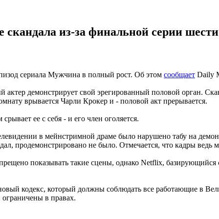
е скандала из-за финальной серии шест
 эпизод сериала Мужчина в полный рост. Об этом
сообщает
Daily M
ый актер демонстрирует свой эрегированный половой орган. Ска
мнату врывается Чарли Крокер и - половой акт прерывается.
рывает ее с себя - и его член оголяется.
 телевидении в мейнстримной драме было нарушено табу на демо
ал, продемонстрировано не было. Отмечается, что кадры ведь м
рещено показывать такие сцены, однако Netflix, базирующийся 
 новый кодекс, который должны соблюдать все работающие в Ве
 ограничены в правах.