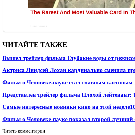
ЧИТАЙТЕ ТАКЖЕ
Вышел трейлер фильма Глубокие воды от режисс
Актриса Линдсей Лохан кардинально сменила пр
Фильм о Человеке-пауке стал главным кассовым 
Представлен трейлер фильма Плохой лейтенант: 
Самые интересные новинки кино на этой неделе
1
Фильм о Человеке-пауке показал второй лучший 
Читать комментарии