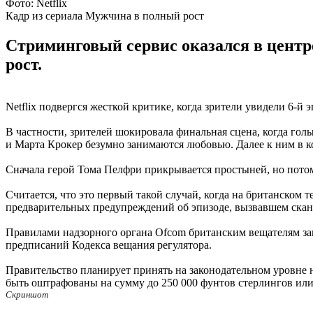
Фото: Netflix
Кадр из сериала Мужчина в полный рост
Стриминговый сервис оказался в центр
рост.
Netflix подвергся жесткой критике, когда зрители увидели 6-й
В частности, зрителей шокировала финальная сцена, когда гол
и Марта Крокер безумно занимаются любовью. Далее к ним в ко
Сначала герой Тома Пелфри прикрывается простыней, но потом с
Считается, что это первый такой случай, когда на британском
предварительных предупреждений об эпизоде, вызвавшем сканд
Правилами надзорного органа Ofcom британским вещателям зап
предписаний Кодекса вещания регулятора.
Правительство планирует принять на законодательном уровне
быть оштрафованы на сумму до 250 000 фунтов стерлингов или
Скриншот