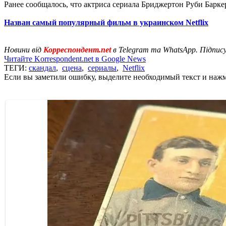
Ранее сообщалось, что актриса сериала Бриджертон Руби Барк
Назван самый популярный фильм в украинском Netfliх
Новини від
Корреспондент.net
в Telegram та WhatsApp. Підпис
Читайте Korrespondent.net в Google News
ТЕГИ:
скандал
,
сцена
,
сериалы
,
Netflix
Если вы заметили ошибку, выделите необходимый текст и нажми