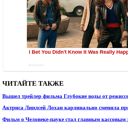
ЧИТАЙТЕ ТАКЖЕ
Вышел трейлер фильма Глубокие воды от режисс
Актриса Линдсей Лохан кардинально сменила пр
Фильм о Человеке-пауке стал главным кассовым 