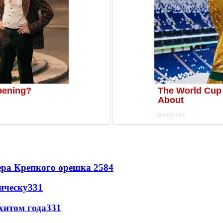
ера Крепкого орешка 2
584
ическу
331
хитом года
331