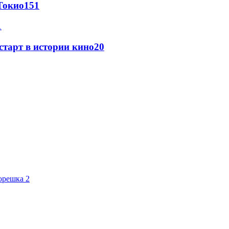
Токио
151
1
старт в истории кино
20
орешка 2