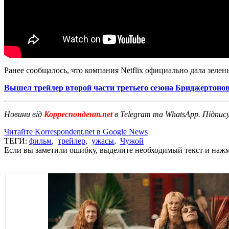
Ранее сообщалось, что компания Netflix официально дала зеле
Вышел трейлер второй части третьего сезона Бриджертоно
Новини від
Корреспондент.net
в Telegram та WhatsApp. Підпис
Читайте Korrespondent.net в Google News
ТЕГИ:
фильм
,
трейлер
,
ужасы
,
Чужой
Если вы заметили ошибку, выделите необходимый текст и нажми