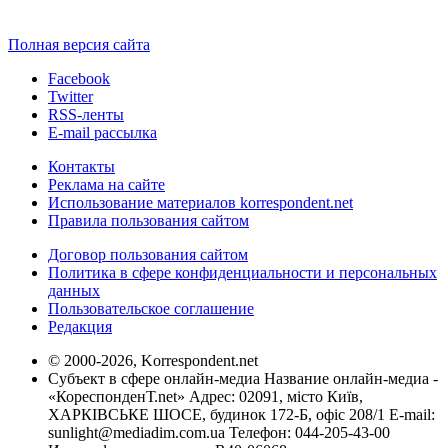
Полная версия сайта
Facebook
Twitter
RSS-ленты
E-mail рассылка
Контакты
Реклама на сайте
Использование материалов korrespondent.net
Правила пользования сайтом
Договор пользования сайтом
Политика в сфере конфиденциальности и персональных
данных
Пользовательское соглашение
Редакция
© 2000-2026, Korrespondent.net
Субъект в сфере онлайн-медиа Название онлайн-медиа -
«КореспонденТ.net» Адрес: 02091, місто Київ,
ХАРКІВСЬКЕ ШОСЕ, будинок 172-Б, офіс 208/1 E-mail:
sunlight@mediadim.com.ua
Телефон: 044-205-43-00