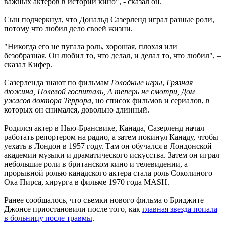
важных актеров в истории кино", - сказал он.
Сын подчеркнул, что Дональд Сазерленд играл разные роли,
потому что любил дело своей жизни.
"Никогда его не пугала роль, хорошая, плохая или
безобразная. Он любил то, что делал, и делал то, что любил", –
сказал Кифер.
Сазерленда знают по фильмам
Голодные игры
,
Грязная
дюжина, Полевой госпиталь, А теперь не смотри, Дом
ужасов доктора Террора
, но список фильмов и сериалов, в
которых он снимался, довольно длинный.
Родился актер в Нью-Брансвике, Канада, Сазерленд начал
работать репортером на радио, а затем покинул Канаду, чтобы
уехать в Лондон в 1957 году. Там он обучался в Лондонской
академии музыки и драматического искусства. Затем он играл
небольшие роли в британском кино и телевидении, а
прорывной ролью канадского актера стала роль Соколиного
Ока Пирса, хирурга в фильме 1970 года MASH.
Ранее сообщалось, что съемки нового фильма о Бриджите
Джонсе приостановили после того, как
главная звезда попала
в больницу после травмы
.