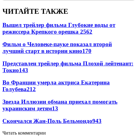
ЧИТАЙТЕ ТАКЖЕ
Вышел трейлер фильма Глубокие воды от
режиссера Крепкого орешка 2
562
Фильм о Человеке-пауке показал второй
лучший старт в истории кино
170
Представлен трейлер фильма Плохой лейтенант:
Токио
143
Во Франции умерла актриса Екатерина
Голубева
21
2
Звезда Иллюзии обмана приехал помогать
украинским детям
13
Скончался Жан-Поль Бельмондо
9
43
Читать комментарии